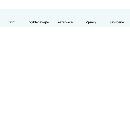
Domů
Vyhledávejte
Rezervace
Zprávy
Oblíbené
Čeština
Jak to funguje
Pomoc
Podmínky a soukromí
Ceník
Údaje o společnosti
Babysits pro Firmy
Komunitní standardy