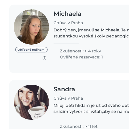
Michaela
Chůva v Praha
Dobrý den, jmenuji se Michaela. Je mi 22 let. Jsem
studentkou vysoké školy pedagogi
čtyři roky bohatých zkušeností jako 
věku od 3 měsíců do..
Oblíbené rodinami
Zkušenosti: > 4 roky
Ověřené rezervace: 1
(1)
Sandra
Chůva v Praha
Miluji děti hlidam je už od svého dět
snažím vytvorit si vztah,aby se na mě t
za to zahrnout láskou a nikdy se mi 
neporadila..
Zkušenosti: > 11 let