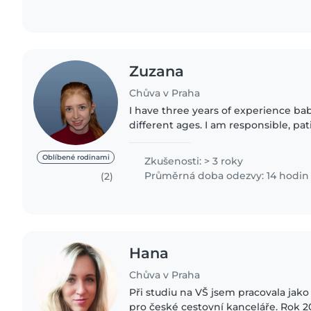
Zuzana
Chůva v Praha
I have three years of experience bab
different ages. I am responsible, pat
spending time with kids. I can help w
playtime, and homework...
Oblíbené rodinami
Zkušenosti: > 3 roky
Průměrná doba odezvy: 14 hodin
(2)
Hana
Chůva v Praha
Při studiu na VŠ jsem pracovala jak
pro české cestovní kanceláře. Rok 20