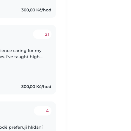
300,00 Kč/hod
21
erience caring for my
. I've taught high
 and excited to bring
300,00 Kč/hod
4
rodě preferuji hlídání