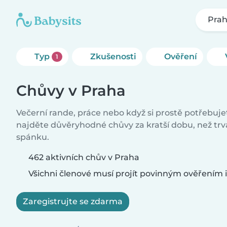
Pra
Typ
Zkušenosti
Ověření
1
Chůvy v Praha
Večerní rande, práce nebo když si prostě potřebuj
najděte důvěryhodné chůvy za kratší dobu, než tr
spánku.
462 aktivních chův v Praha
Všichni členové musí projít povinným ověřením i
Zaregistrujte se zdarma