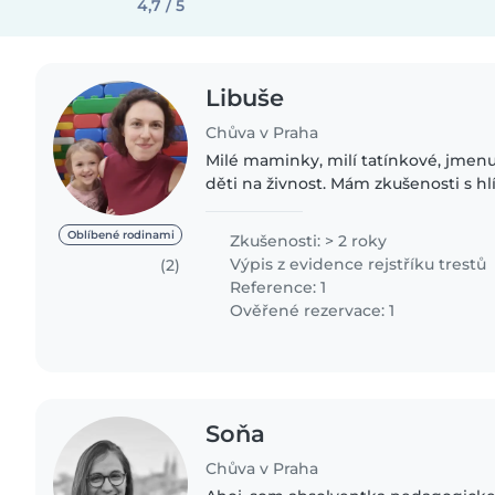
4,7 / 5
Libuše
Chůva v Praha
Milé maminky, milí tatínkové, jmenu
děti na živnost. Mám zkušenosti s hl
dětí. Od dvou měsíců až do 12-ti let
hlídala s..
Oblíbené rodinami
Zkušenosti: > 2 roky
Výpis z evidence rejstříku trestů
(2)
Reference: 1
Ověřené rezervace: 1
Soňa
Chůva v Praha