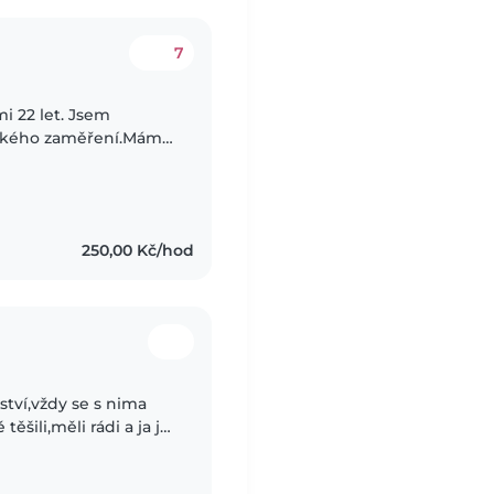
7
ckého zaměření.Mám
chůva a to s dětmi ve
250,00 Kč/hod
ství,vždy se s nima
ěšili,měli rádi a ja je
nestalo,ze bych si