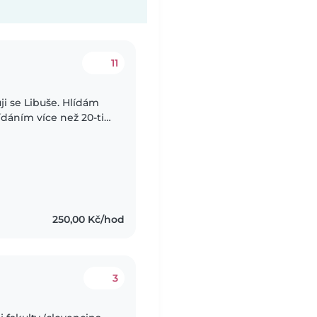
11
ji se Libuše. Hlídám
ídáním více než 20-ti
. Skoro všechny jsem
250,00 Kč/hod
3