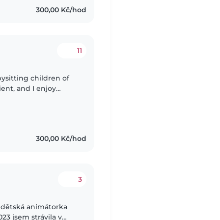
300,00 Kč/hod
11
ysitting children of
ient, and I enjoy
ith activities,
300,00 Kč/hod
3
o dětská animátorka
23 jsem strávila v