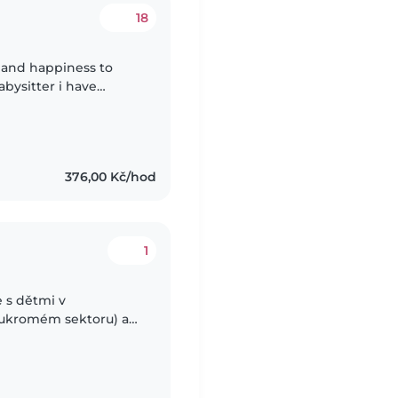
18
e and happiness to
abysitter i have
 the pandemic, i have
376,00 Kč/hod
1
 s dětmi v
oukromém sektoru) a
jako učitelka MŠ,