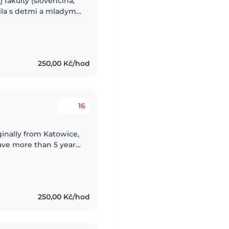
fakulty (slovencina,
vila s detmi a mladymi
la o program, skupiny
250,00 Kč/hod
16
have more than 5 years
es. I enjoy walking,
250,00 Kč/hod