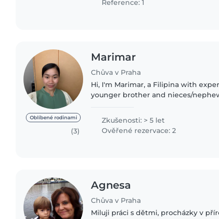
Reference: 1
Marimar
Chůva v Praha
Hi, I'm Marimar, a Filipina with exp
younger brother and nieces/nephews
school and ESL. I'm patient, caring,
joy to your..
Oblíbené rodinami
Zkušenosti: > 5 let
Ověřené rezervace: 2
(3)
Agnesa
Chůva v Praha
Miluji práci s dětmi, procházky v pří