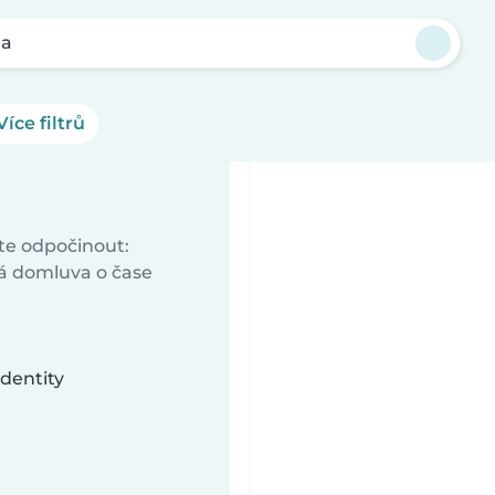
ha
Více filtrů
ete odpočinout:
vá domluva o čase
dentity