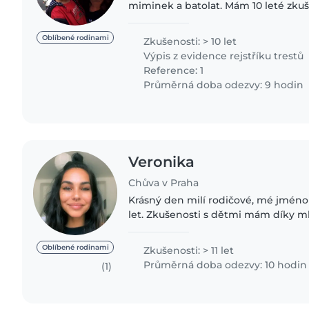
miminek a batolat. Mám 10 leté zkuš
starších dětí předškolního věku. Mo
u mne doma..
Oblíbené rodinami
Zkušenosti: > 10 let
Výpis z evidence rejstříku trestů
Reference: 1
Průměrná doba odezvy: 9 hodin
Veronika
Chůva v Praha
Krásný den milí rodičové, mé jméno 
let. Zkušenosti s dětmi mám díky mladším sourozencům,
takže se aktivně dětem věnuji už spoustu let . Během
Covidu jsem pomáhala..
Oblíbené rodinami
Zkušenosti: > 11 let
Průměrná doba odezvy: 10 hodin
(1)