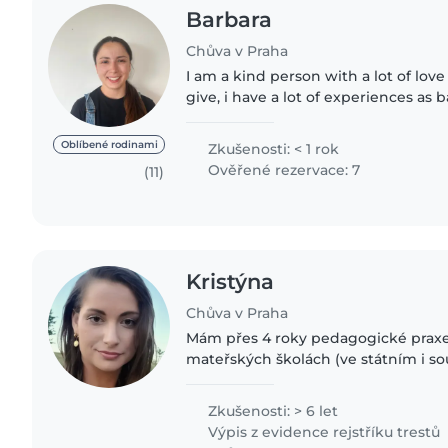
Barbara
Chůva v Praha
I am a kind person with a lot of lov
give, i have a lot of experiences as b
worked as one for two years during
read a lot of..
Oblíbené rodinami
Zkušenosti: < 1 rok
Ověřené rezervace: 7
(11)
Kristýna
Chůva v Praha
Mám přes 4 roky pedagogické praxe
mateřských školách (ve státním i s
dětských skupinách. Pracovala jsem 
pečující osoba DS, asistentka..
Zkušenosti: > 6 let
Výpis z evidence rejstříku trestů