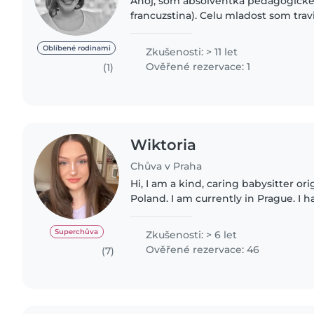
Ahoj, som absolventka pedagogickej 
francuzstina). Celu mladost som tra
ludmi v skautingu, kde som sa stara
deti, veduce..
Oblíbené rodinami
Zkušenosti: > 11 let
Ověřené rezervace: 1
(1)
Wiktoria
Chůva v Praha
Hi, I am a kind, caring babysitter originally from Katowice,
Poland. I am currently in Prague. I 
of experience looking after little on
going..
Superchůva
Zkušenosti: > 6 let
Ověřené rezervace: 46
(7)