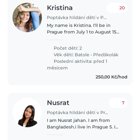
Kristina
20
Poptávka hlídání dětí v Praha
My name is Kristina. I'll be in
Prague from July 1 to August 15
with my two children (4 years
and 1.5 years old), and I'm
Počet dětí: 2
looking for some help during
Věk dětí:
Batole
•
Předškolák
that time. Russian, English..
Poslední aktivita: před 1
měsícem
250,00 Kč/hod
Nusrat
7
Poptávka hlídání dětí v Praha
I am Nusrat jahan. I am from
Bangladesh.i live in Prague 5. I
have one son . He is 5 years old.i
have one sister. She have two