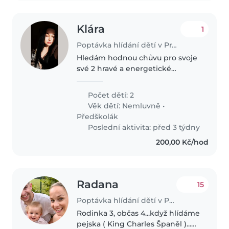
Klára
1
Poptávka hlídání dětí v Praha
Hledám hodnou chůvu pro svoje
své 2 hravé a energetické
chlapečky🙂
Počet dětí: 2
Věk dětí:
Nemluvně
•
Předškolák
Poslední aktivita: před 3 týdny
200,00 Kč/hod
Radana
15
Poptávka hlídání dětí v Praha
Rodinka 3, občas 4...když hlídáme
pejska ( King Charles Španěl )...