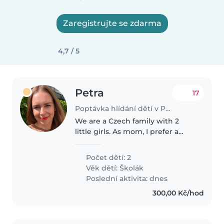
Zaregistrujte se zdarma
4,7 / 5
Petra
17
Poptávka hlídání dětí v Praha
We are a Czech family with 2
little girls. As mom, I prefer a
respectful approach to kids and
direct communication (with an
Počet dětí: 2
overall balanced attitude:)) I am
Věk dětí:
Školák
looking for someone to..
Poslední aktivita: dnes
300,00 Kč/hod