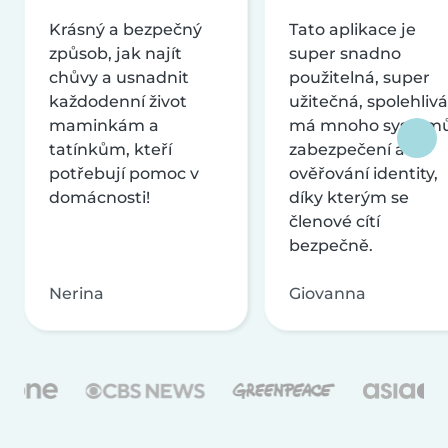
Krásný a bezpečný
Tato aplikace je
způsob, jak najít
super snadno
chůvy a usnadnit
použitelná, super
každodenní život
užitečná, spolehlivá
maminkám a
má mnoho systém
tatínkům, kteří
zabezpečení a
potřebují pomoc v
ověřování identity,
domácnosti!
díky kterým se
členové cítí
bezpečně.
Nerina
Giovanna