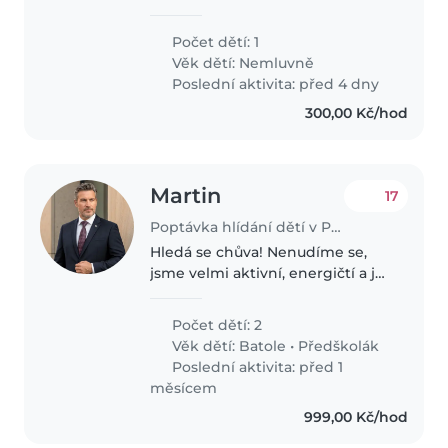
Vždycky jsme byli v jednom kole,
ale co máme Vojtíka, tak jedeme
Počet dětí: 1
na super power. Oba se snažíme
Věk dětí:
Nemluvně
pracovat, ale zároveň..
Poslední aktivita: před 4 dny
300,00 Kč/hod
Martin
17
Poptávka hlídání dětí v Praha
Hledá se chůva! Nenudíme se,
jsme velmi aktivní, energičtí a je
stále sranda.
Počet dětí: 2
Věk dětí:
Batole
•
Předškolák
Poslední aktivita: před 1
měsícem
999,00 Kč/hod