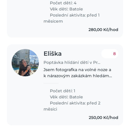
Počet dětí: 4
sons. I love my son and family
Věk dětí:
Batole
very much much.
Poslední aktivita: před 1
měsícem
280,00 Kč/hod
Eliška
8
Poptávka hlídání dětí v Praha
Jsem fotografka na volné noze a
k nárazovým zakázkám hledám
pomoc pro našeho tříleťáka,
který stále ještě rád spí po obědě
Počet dětí: 1
:)
Věk dětí:
Batole
Poslední aktivita: před 2
měsíci
250,00 Kč/hod