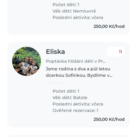
které prozkoumává svět a je
Počet dětí: 1
hodně aktivní. ze zdravotních
Věk dětí:
Nemluvně
důvodů bych nyní potrebovala..
Poslední aktivita: včera
250,00 Kč/hod
Eliska
11
Poptávka hlídání dětí v Praha
Jsme rodina s dva a půl letou
dcerkou Sofinkou. Bydlíme v
bytě s předzahrádkou, kde si
Sofinka moc ráda hraje a tráví
Počet dětí: 1
většinu času. Je zvídavá, veselá a
Věk dětí:
Batole
aktivní holčička, která miluje..
Poslední aktivita: včera
Ověřené rezervace: 1
250,00 Kč/hod