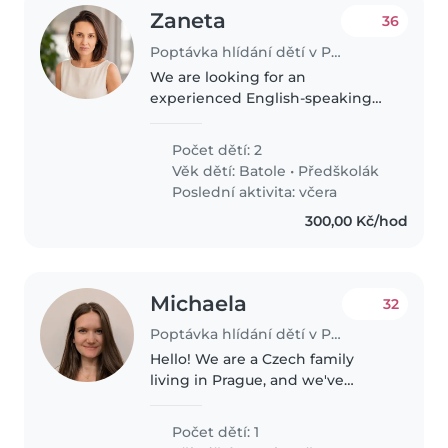
Zaneta
36
Poptávka hlídání dětí v Praha
We are looking for an
experienced English-speaking
teacher/nanny for our 2 children
on Fridays (8 a.m. - 4 p.m.) in
Počet dětí: 2
Prague, starting October 2026.
Věk dětí:
Batole
•
Předškolák
What we are looking for *
Poslední aktivita: včera
English..
300,00 Kč/hod
Michaela
32
Poptávka hlídání dětí v Praha
Hello! We are a Czech family
living in Prague, and we've
recently welcomed our baby
boy, who is now 1 year old. We're
Počet dětí: 1
looking for a warm, reliable, and