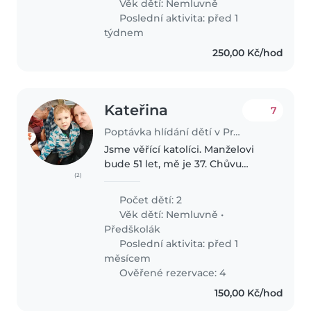
Věk dětí:
Nemluvně
experienced English-speaking..
Poslední aktivita: před 1
týdnem
250,00 Kč/hod
Kateřina
7
Poptávka hlídání dětí v Praha
Jsme věřící katolíci. Manželovi
bude 51 let, mě je 37. Chůvu
(2)
chceme pro Jonáše ( věk 3,45 ),
který chodí do školky. Neumí se
Počet dětí: 2
sám obléknout a obout. Ve
Věk dětí:
Nemluvně
•
volném čase si hraje se
Předškolák
stavebnicí..
Poslední aktivita: před 1
měsícem
Ověřené rezervace: 4
150,00 Kč/hod