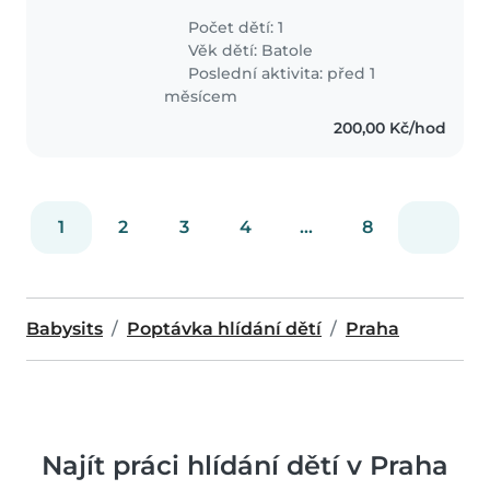
příkladem a není na ně zbrklá
Počet dětí: 1
aby měla ráda domácí mazlíčky a
Věk dětí:
Batole
dokázala se postarat o naší dceru
Poslední aktivita: před 1
která je na mě..
měsícem
200,00 Kč/hod
1
2
3
4
...
8
Babysits
Poptávka hlídání dětí
Praha
Najít práci hlídání dětí v Praha