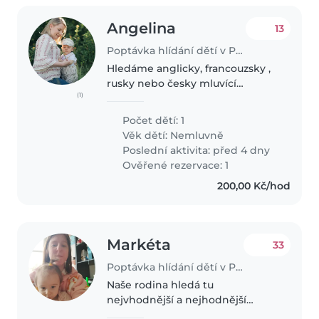
Angelina
13
Poptávka hlídání dětí v Praha
Hledáme anglicky, francouzsky ,
rusky nebo česky mluvící
(1)
chůvu/nanny, která se bude cítit
pohodlně pečovat o našeho
Počet dětí: 1
velmi energického, zvědavého a
Věk dětí:
Nemluvně
hravého 14měsíčního syna.
Poslední aktivita: před 4 dny
Oceníme..
Ověřené rezervace: 1
200,00 Kč/hod
Markéta
33
Poptávka hlídání dětí v Praha
Naše rodina hledá tu
nejvhodnější a nejhodnější
chůvu která jde dětem