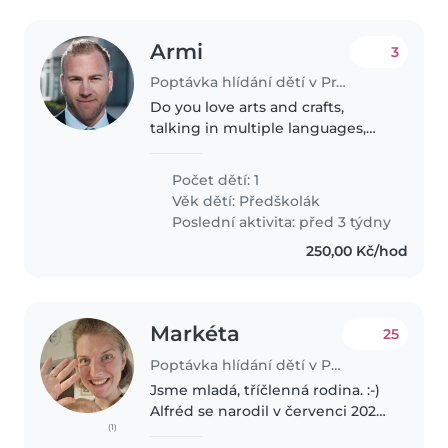
Armi
3
Poptávka hlídání dětí v Praha
Do you love arts and crafts,
talking in multiple languages,
music, and running around
outside? If so, my son would love
Počet dětí: 1
to meet you.
Věk dětí:
Předškolák
Poslední aktivita: před 3 týdny
250,00 Kč/hod
Markéta
25
Poptávka hlídání dětí v Praha
Jsme mladá, tříčlenná rodina. :-)
Alfréd se narodil v červenci 2024
(1)
a je to moc hodné miminko,