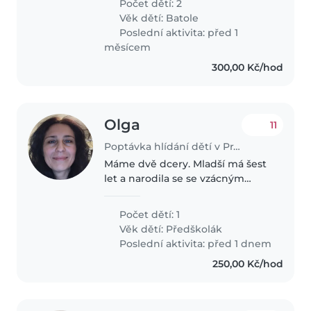
Počet dětí: 2
(from ) Time: from 7:00 AM to
Věk dětí:
Batole
2:00 PM (day shift) Location:..
Poslední aktivita: před 1
měsícem
300,00 Kč/hod
Olga
11
Poptávka hlídání dětí v Praha
Máme dvě dcery. Mladší má šest
let a narodila se se vzácným
epileptickým syndromem, který
nezpůsobuje záchvaty. Vede však
Počet dětí: 1
k výraznému zpomalení vývoje.
Věk dětí:
Předškolák
Dcerka je velmi klidná a velmi..
Poslední aktivita: před 1 dnem
250,00 Kč/hod