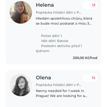
Helena
13
Poptávka hlídání dětí v Praha
Hledám spolehlivou chůvu, která
se bude moci postarat o mou 3
letou dceru. Je to hravá a bystrá
dívka, které se líbí různé
Počet dětí: 1
sportovní aktivity. Preferuji, aby
Věk dětí:
Batole
se chůva mohla věnovat..
Poslední aktivita: před 1
týdnem
200,00 Kč/hod
Olеna
14
Poptávka hlídání dětí v Praha
Nanny needed for 1 week in
Prague! We are looking for a
nanny to help with 2 little
children. Details: Duration: 7 days