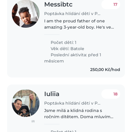
Messibtc
17
Poptávka hlídání dětí v Praha
I am the proud father of one
amazing 3-year-old boy. He's very
independent and loves to play
sports and stay active. I’m
Počet dětí: 1
looking for a flexible babysitter
Věk dětí:
Batole
who can help out on occasional..
Poslední aktivita: před 1
měsícem
250,00 Kč/hod
Iuliia
18
Poptávka hlídání dětí v Praha
Jsme milá a klidná rodina s
ročním dítětem. Doma mluvíme
(2)
rusky, anglicky a španělsky.
Máme malého přátelského
Počet dětí: 1