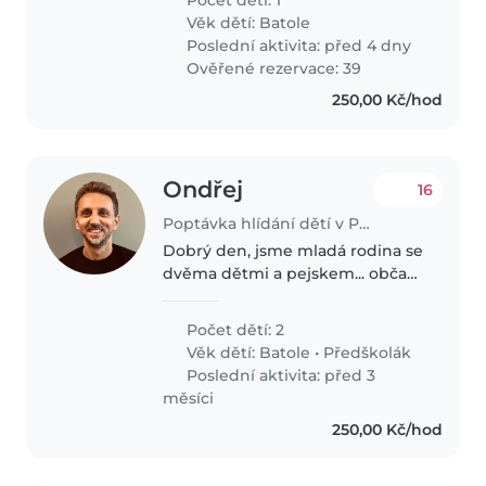
pejska.
Věk dětí:
Batole
Poslední aktivita: před 4 dny
Ověřené rezervace: 39
250,00 Kč/hod
Ondřej
16
Poptávka hlídání dětí v Praha
Dobrý den, jsme mladá rodina se
dvěma dětmi a pejskem... občas
bychom potřebovali pro naše
mladší dítě hlídání, když
Počet dětí: 2
potřebujeme zařídit nějaké věci...
Věk dětí:
Batole
•
Předškolák
preferujeme hlídání v domácím..
Poslední aktivita: před 3
měsíci
250,00 Kč/hod