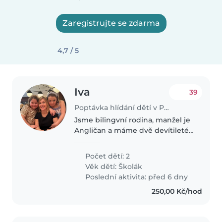
Zaregistrujte se zdarma
4,7 / 5
Iva
39
Poptávka hlídání dětí v Praha
Jsme bilingvní rodina, manžel je
Angličan a máme dvě devítileté
holky, dvojčata. Každá mají své
zájmy, potřeby a také charakter.
Počet dětí: 2
Na pravidelnou a dlouhodobou
Věk dětí:
Školák
spolupráci hledáme někoho..
Poslední aktivita: před 6 dny
250,00 Kč/hod