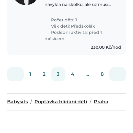
navykla na skolku, ale uz musi
zacit chodit
Počet dětí: 1
Věk dětí:
Předškolák
Poslední aktivita: před 1
měsícem
230,00 Kč/hod
1
2
3
4
...
8
Babysits
Poptávka hlídání dětí
Praha