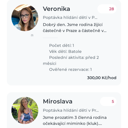
Veronika
28
Poptávka hlídání dětí v Praha
Dobrý den. Jsme rodina žijící
částečně v Praze a částečně v
(1)
zahraničí. Hledáme chůvu na
občasné a nárazové hlídání, často
Počet dětí: 1
večery. Dcerce je 2,5 roku, je
Věk dětí:
Batole
velice hodná, šikovná a
Poslední aktivita: před 2
přátelská...
měsíci
Ověřené rezervace: 1
300,00 Kč/hod
Miroslava
5
Poptávka hlídání dětí v Praha
Jsme prozatím 3 členná rodina
očekávající miminko (kluk).