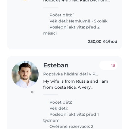
pro ně našli anglicky hovořící
kamarádku - hlidacku🙂 1x týdne
Počet dětí: 1
u nás doma, občas vyzvednout ze
Věk dětí:
Nemluvně
•
Školák
školy, školky a občas pohlídat..
Poslední aktivita: před 2
měsíci
250,00 Kč/hod
Esteban
13
Poptávka hlídání dětí v Praha
My wife is from Russia and I am
from Costa Rica. A very
(1)
international working couple
who have a marvelous girl of 18
Počet dětí: 1
months full of energy and who
Věk dětí:
loves to play and interact with
Poslední aktivita: před 1
people...
týdnem
Ověřené rezervace: 2