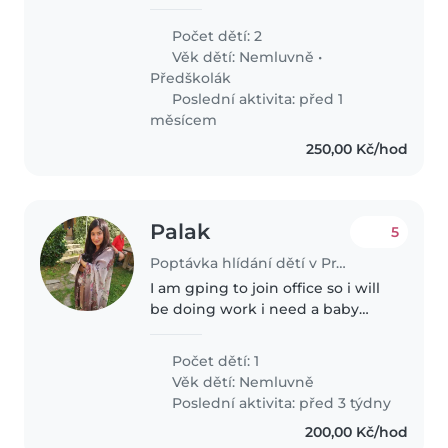
Bydlíme v rodinném domečku,
kde je k dispozici spousta aktivit,
Počet dětí: 2
starší dcera 4r má ale moc ráda
Věk dětí:
Nemluvně
•
děti, tudíž bych uvítala i..
Předškolák
Poslední aktivita: před 1
měsícem
250,00 Kč/hod
Palak
5
Poptávka hlídání dětí v Praha
I am gping to join office so i will
be doing work i need a baby
sitter or a nanny for 5 days a
week. We are a small family me ,
Počet dětí: 1
my husband and my 7 months
Věk dětí:
Nemluvně
old baby
Poslední aktivita: před 3 týdny
200,00 Kč/hod