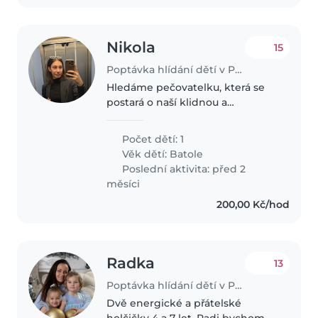
Nikola
15
Poptávka hlídání dětí v Praha
Hledáme pečovatelku, která se
postará o naší klidnou a
přátelskou 1 roční dceru. Ideální
by byla chůva nebo studentka,
Počet dětí: 1
která se bude pohodlně cítit v
Věk dětí:
Batole
našem domově. Pokud máte
Poslední aktivita: před 2
zkušenosti..
měsíci
200,00 Kč/hod
Radka
13
Poptávka hlídání dětí v Praha
Dvě energické a přátelské
holčičky 4 a 7 let. Radi bychom