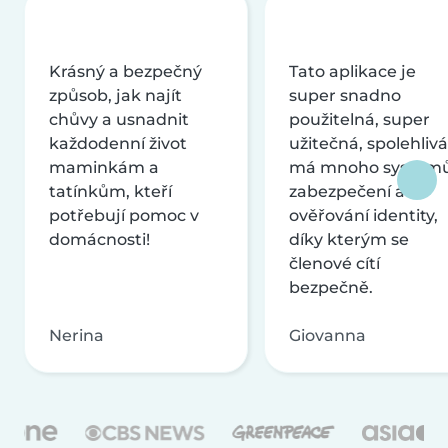
Krásný a bezpečný
Tato aplikace je
způsob, jak najít
super snadno
chůvy a usnadnit
použitelná, super
každodenní život
užitečná, spolehlivá
maminkám a
má mnoho systém
tatínkům, kteří
zabezpečení a
potřebují pomoc v
ověřování identity,
domácnosti!
díky kterým se
členové cítí
bezpečně.
Nerina
Giovanna