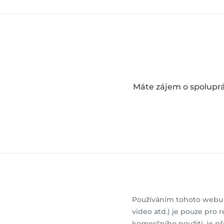
Máte zájem o spoluprá
Používáním tohoto webu s
video atd.) je pouze pro 
komerčního použití, je př