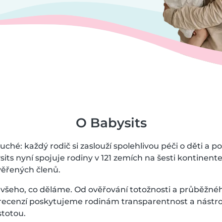
O Babysits
ché: každý rodič si zaslouží spolehlivou péči o děti a p
ysits nyní spojuje rodiny v 121 zemích na šesti kontinen
ověřených členů.
všeho, co děláme. Od ověřování totožnosti a průběžné
 recenzí poskytujeme rodinám transparentnost a nástroj
stotou.