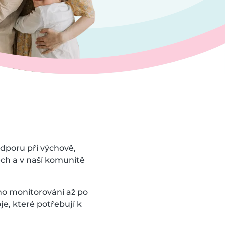
odporu při výchově,
tech a v naší komunitě
ho monitorování až po
e, které potřebují k