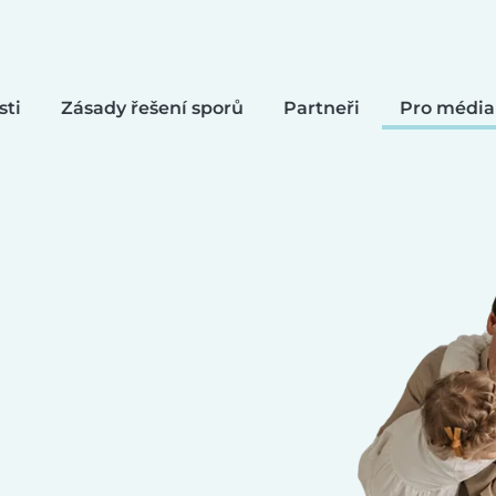
sti
Zásady řešení sporů
Partneři
Pro média