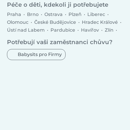
Péče o děti, kdekoli ji potřebujete
Praha
Brno
Ostrava
Plzeň
Liberec
Olomouc
České Budějovice
Hradec Králové
Ústí nad Labem
Pardubice
Havířov
Zlín
Most
Kladno
Fryštát
Opava
Potřebují vaši zaměstnanci chůvu?
Frýdek-Místek
Teplice
Jihlava
Prostějov
Přerov
Karlovy Vary
Jablonec nad Nisou
Babysits pro Firmy
Mladá Boleslav
Česká Lípa
Třebíč
Tábor
Příbram
Orlová
Trutnov
Písek
Kolín
Vsetín