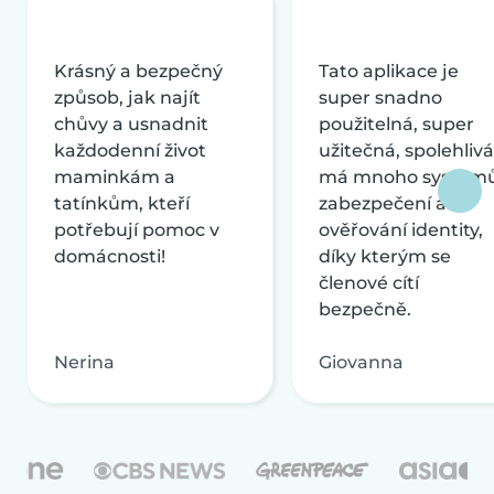
Krásný a bezpečný
Tato aplikace je
způsob, jak najít
super snadno
chůvy a usnadnit
použitelná, super
každodenní život
užitečná, spolehlivá
maminkám a
má mnoho systém
tatínkům, kteří
zabezpečení a
potřebují pomoc v
ověřování identity,
domácnosti!
díky kterým se
členové cítí
bezpečně.
Nerina
Giovanna