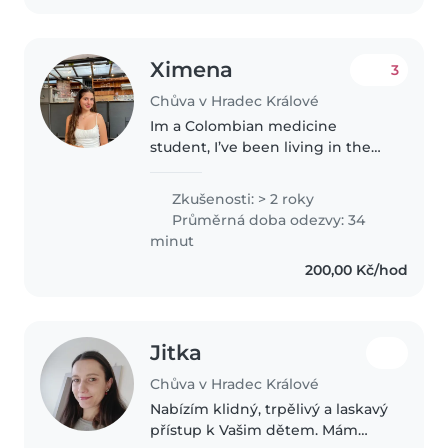
Ximena
3
Chůva v Hradec Králové
Im a Colombian medicine
student, I’ve been living in the
Czech Republic for 4 years now,
I’m very social, good with kids,
Zkušenosti: > 2 roky
patient and flexible with dates.
Průměrná doba odezvy: 34
Because of my mayor, I’ve..
minut
200,00 Kč/hod
Jitka
Chůva v Hradec Králové
Nabízím klidný, trpělivý a laskavý
přístup k Vašim dětem. Mám