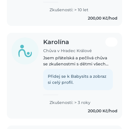
praxi s dětmi s postižením a s
poruchami učení. Pracovala jsem
Zkušenosti: > 10 let
na základní škole jako asistentka
200,00 Kč/hod
pedagoga a také učila..
Karolína
Chůva v Hradec Králové
Jsem přátelská a pečlivá chůva
se zkušenostmi s dětmi všech
věkových kategorií od batolat až
po školáky. Mé koníčky jsou
Přidej se k Babysits a zobraz
kreslení, tvoření a hraní si s
si celý profil.
dětmi. Baví mě vařit, starat..
Zkušenosti: > 3 roky
200,00 Kč/hod