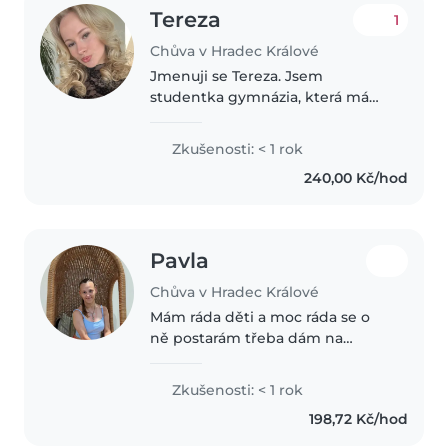
Tereza
1
Chůva v Hradec Králové
Jmenuji se Tereza. Jsem
studentka gymnázia, která má
ráda děti a baví ji trávit s nimi čas.
Často hlídám své mladší
Zkušenosti: < 1 rok
bratrance a sestřenice, takže
240,00 Kč/hod
mám zkušenosti s péčí o děti i s
vymýšlením..
Pavla
Chůva v Hradec Králové
Mám ráda děti a moc ráda se o
ně postarám třeba dám na
kroužek atd. Jinak jsem
vystudovaná pečovatelka. Hlídala
Zkušenosti: < 1 rok
jsem sestřenici od malá a to mi
198,72 Kč/hod
bylo 15 let