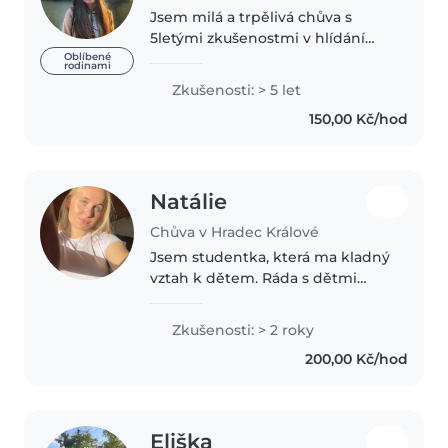
Jsem milá a trpělivá chůva s
5letými zkušenostmi v hlídání
dětí od předškolního až po
Oblíbené
rodinami
středoškolský věk. Jsem vždy
Zkušenosti: > 5 let
připravena poskytnout dětem
150,00 Kč/hod
bezpečné a podnětné prostředí,
ve kterém..
Natálie
Chůva v Hradec Králové
Jsem studentka, která ma kladný
vztah k dětem. Ráda s dětmi
tvořím, vyrábím a vymýšlím jim
jiny zajímavý program. V
Zkušenosti: > 2 roky
uplynulém roce jsem také pro
200,00 Kč/hod
děti pořádala výtvarné dílny k
tematickým..
Eliška