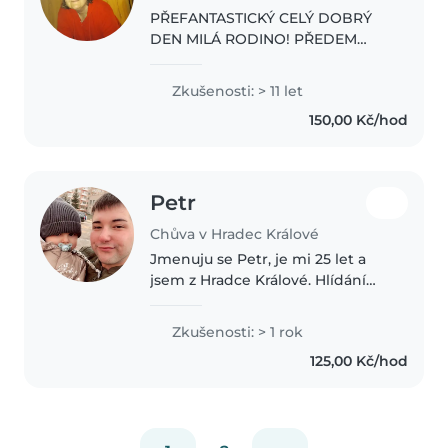
PŘEFANTASTICKÝ CELÝ DOBRÝ
DEN MILÁ RODINO! PŘEDEM
VÁM DĚKUJI ZA VAŠE REAKCE!
SVÉ PRACOVNÍ ZKUŠENOSTI
Zkušenosti: > 11 let
JSEM NASBÍRALA PŘI SVÉM
150,00 Kč/hod
POBYTU V NĚMECKU A
PŘEDEVŠÍM V HOLANDSKU A
TAKÉ V ČESKÉ..
Petr
Chůva v Hradec Králové
Jmenuju se Petr, je mi 25 let a
jsem z Hradce Králové. Hlídání
dětí mě baví od mých 13 let, kdy
jsem byl nejstarší na táboře a od
Zkušenosti: > 1 rok
svých 14 let jsem hlídal
125,00 Kč/hod
pravidelně známým 2 děti..