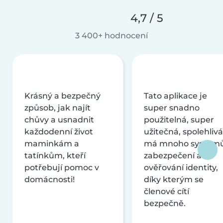
4,7 / 5
3 400+ hodnocení
Krásný a bezpečný
Tato aplikace je
způsob, jak najít
super snadno
chůvy a usnadnit
použitelná, super
každodenní život
užitečná, spolehlivá
maminkám a
má mnoho systém
tatínkům, kteří
zabezpečení a
potřebují pomoc v
ověřování identity,
domácnosti!
díky kterým se
členové cítí
bezpečně.