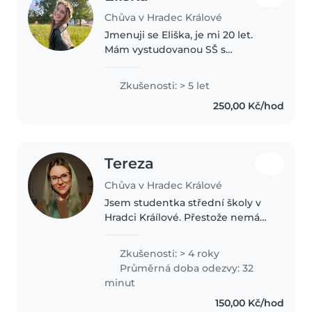
Chůva v Hradec Králové
Jmenuji se Eliška, je mi 20 let.
Mám vystudovanou SŠ s
maturitou a aktuálně studuji VŠ.
S hlídáním dětí mám
Zkušenosti: > 5 let
dlouhodobou zkušenost,
250,00 Kč/hod
nedozdila jsem i na letní tábory
jako praktikantka...
Tereza
Chůva v Hradec Králové
Jsem studentka střední školy v
Hradci Kráílové. Přestože nemám
odborné kvalifikace pro práci s
dětmi, věřím že mám v této
Zkušenosti: > 4 roky
oblasti dostatečnou praxi. Více
Průměrná doba odezvy: 32
než 10 let se věnuji skautingu..
minut
150,00 Kč/hod