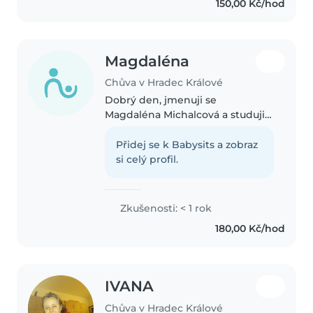
150,00 Kč/hod
Ráda bych využila svůj volný..
Magdaléna
Chůva v Hradec Králové
Dobrý den, jmenuji se
Magdaléna Michalcová a studuji
na Biskupském gymnáziu v
Hradci Králové. Je mi 16 let a
Přidej se k Babysits a zobraz
měla bych zájem si něco
si celý profil.
přivydělat. O děti se velmi
zajímám. Mám 2 mladší..
Zkušenosti: < 1 rok
180,00 Kč/hod
IVANA
Chůva v Hradec Králové