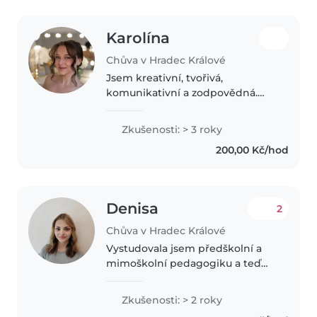
Karolína
Chůva v Hradec Králové
Jsem kreativní, tvořivá,
komunikativní a zodpovědná.
Zkušenosti s dětmi mám
prakticky odjakživa – už od
Zkušenosti: > 3 roky
mladšího věku jsem pomáhala se
200,00 Kč/hod
starostí o svého o mnoho let
mladšího brášku...
Denisa
2
Chůva v Hradec Králové
Vystudovala jsem předškolní a
mimoškolní pedagogiku a teď
studuji na vysoké škole speciální
pedagogiku. Měla jsem praxi ve
Zkušenosti: > 2 roky
školce, družině a na táborech.