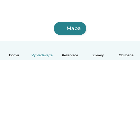
Mapa
Domů
Vyhledávejte
Rezervace
Zprávy
Oblíbené
Čeština
Jak to funguje
Pomoc
Podmínky a soukromí
Ceník
Údaje o společnosti
Babysits pro Firmy
Komunitní standardy