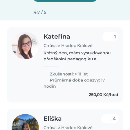
4,7 / 5
Kateřina
1
Chůva v Hradec Králové
Krásný den, mám vystudovanou
předškolní pedagogiku a
zkušenosti z MŠ, od vlastních
dětí i z hlídání v rodinách (od
Zkušenosti: > 11 let
miminek po školáky). Miluji trávit
Průměrná doba odezvy: 17
čas s dětmi, je to pro mě
hodin
naplňující..
250,00 Kč/hod
Eliška
4
Chůva v Hradec Králové