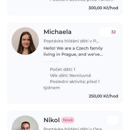
300,00 Kč/hod
Michaela
32
Poptávka hlídání dětí v Praha
Hello! We are a Czech family
living in Prague, and we've
recently welcomed our baby
boy, who is now 1 year old. We're
Počet dětí: 1
looking for a warm, reliable, and
Věk dětí:
Nemluvně
experienced English-speaking..
Poslední aktivita: před 1
týdnem
250,00 Kč/hod
Nikol
Nové
Poptávka hlídání dětí v Opava