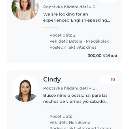
Poptávka hlídání dětí v Praha
We are looking for an
experienced English-speaking
teacher/nanny for our 2 children
on Fridays (8 a.m. - 4 p.m.) in
Počet dětí: 2
Prague, starting October 2026.
Věk dětí:
Batole
•
Předškolák
What we are looking for *
Poslední aktivita: dnes
English..
300,00 Kč/hod
Cindy
10
Poptávka hlídání dětí v Brno
Busco niñera ocasional para las
noches de viernes y/o sábado.
Tengo una bebé de 10 meses,
muy tranquila, curiosa y de buen
Počet dětí: 1
carácter. Estoy buscando una
Věk dětí:
Nemluvně
niñera responsable, cariñosa..
Poslední aktivita: před 1 dnem