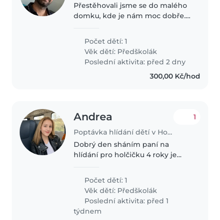
Přestěhovali jsme se do malého
domku, kde je nám moc dobře.
Naše čtyřletá holčička zde zatím
hledá kamarády, tak to na
Počet dětí: 1
přespávačky zatím moc není :)
Věk dětí:
Předškolák
Proto budeme rádi za občasnou
Poslední aktivita: před 2 dny
pomoc..
300,00 Kč/hod
Andrea
1
Poptávka hlídání dětí v Horní Jiřetín
Dobrý den sháním paní na
hlídání pro holčičku 4 roky je
hodně živá
Počet dětí: 1
Věk dětí:
Předškolák
Poslední aktivita: před 1
týdnem