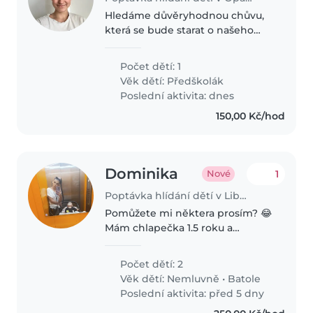
Hledáme důvěryhodnou chůvu,
která se bude starat o našeho
energického a zvídavého
předškoláka. Dítě je kreativní a
Počet dětí: 1
rády byste se s ním ojila do
Věk dětí:
Předškolák
činností podle jeho zájmů.
Poslední aktivita: dnes
150,00 Kč/hod
Dominika
1
Nové
Poptávka hlídání dětí v Liberec
Pomůžete mi některa prosím? 😂
Mám chlapečka 1.5 roku a
holčičku 5 měsíční.
Počet dětí: 2
Věk dětí:
Nemluvně
•
Batole
Poslední aktivita: před 5 dny