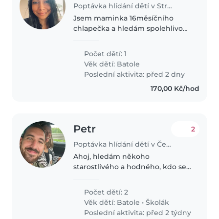
Poptávka hlídání dětí v Strunkovice nad Blanicí
Jsem maminka 16měsíčního
chlapečka a hledám spolehlivou
a trpělivou chůvu, která má ráda
malé děti. Potřebuji hlavně
Počet dětí: 1
víkendovou výpomoc –
Věk dětí:
Batole
odpoledne, večer nebo i přes
Poslední aktivita: před 2 dny
noc. Syn je veselý,..
170,00 Kč/hod
Petr
2
Poptávka hlídání dětí v Český Krumlov
Ahoj, hledám někoho
starostlivého a hodného, kdo se
postará o naše dva poklady
abych mohl vzít svou ženu na
Počet dětí: 2
večeři, do wellnes nebo jinou
Věk dětí:
Batole
•
Školák
aktivitu.
Poslední aktivita: před 2 týdny