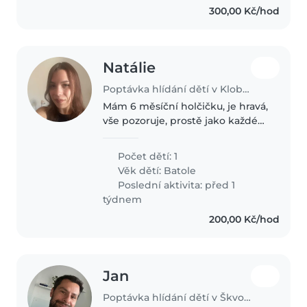
300,00 Kč/hod
Natálie
Poptávka hlídání dětí v Klobuky
Mám 6 měsíční holčičku, je hravá,
vše pozoruje, prostě jako každé
zdravé miminko. Jde mi o hlídání
na srpen na pár dní v měsíci
Počet dětí: 1
Věk dětí:
Batole
Poslední aktivita: před 1
týdnem
200,00 Kč/hod
Jan
Poptávka hlídání dětí v Škvorec