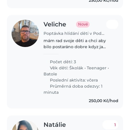
250,00 Kč/hod
Veliche
Nové
Poptávka hlídání dětí v Podolí (Hodonín)
mám rad svoje děti a chci aby
bilo postaráno dobre kdyz ja
budu v práci
Počet dětí: 3
Věk dětí:
Školák
•
Teenager
•
Batole
Poslední aktivita: včera
Průměrná doba odezvy: 1
minuta
250,00 Kč/hod
Natálie
1