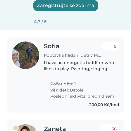
Zaregistrujte se zdarma
4,7 / 5
Sofia
9
Poptávka hlídání dětí v Praha-Nové Město
I have an energetic toddlrer who
likes to play. Painting, singing
and reading are activities he
enjoys. In our household we
Počet dětí: 1
have 2 friendly cats. Introduce
Věk dětí:
Batole
Czech language to him- native..
Poslední aktivita: před 1 dnem
200,00 Kč/hod
Zaneta
36