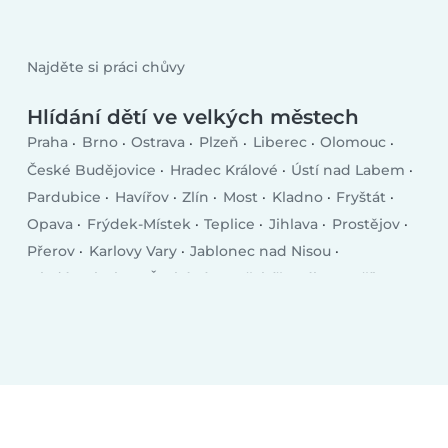
Najděte si práci chůvy
Hlídání dětí ve velkých městech
Praha
Brno
Ostrava
Plzeň
Liberec
Olomouc
České Budějovice
Hradec Králové
Ústí nad Labem
Pardubice
Havířov
Zlín
Most
Kladno
Fryštát
Opava
Frýdek-Místek
Teplice
Jihlava
Prostějov
Přerov
Karlovy Vary
Jablonec nad Nisou
Mladá Boleslav
Česká Lípa
Třebíč
Tábor
Příbram
Orlová
Trutnov
Písek
Kolín
Vsetín