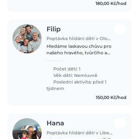
180,00 Kč/hod
Filip
Poptávka hlídání dětí v Olomouc
Hledáme laskavou chůvu pro
našeho hravého, tvůrčího a
legračního 10měsíčního miminka
u nás doma. Vstřícný přístup a
Počet dětí: 1
trpělivost jsou pro nás klíčové.
Věk dětí:
Nemluvně
Poslední aktivita: před 1
týdnem
150,00 Kč/hod
Hana
Poptávka hlídání dětí v Liberec