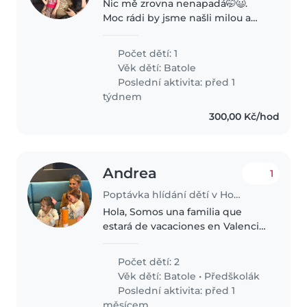
Nic mě zrovna nenapadá🤭😃.
Moc rádi by jsme našli milou a
hodnou chůvu pro naše děti
Počet dětí: 1
Věk dětí:
Batole
Poslední aktivita: před 1
týdnem
300,00 Kč/hod
Andrea
1
Poptávka hlídání dětí v Hostivice
Hola, Somos una familia que
estará de vacaciones en Valencia
del 4 al 7 de julio y estamos
buscando una niñera de
Počet dětí: 2
confianza para cuidar a nuestros
Věk dětí:
Batole
•
Předškolák
hijos durante esos días. La idea..
Poslední aktivita: před 1
měsícem