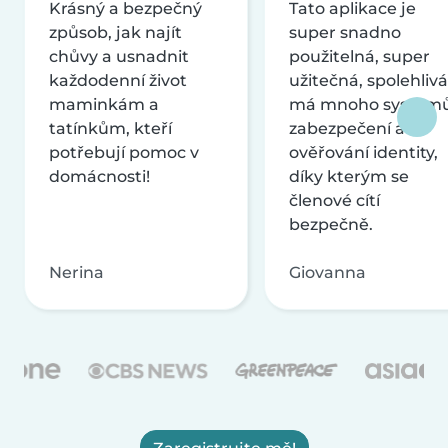
Krásný a bezpečný
Tato aplikace je
způsob, jak najít
super snadno
chůvy a usnadnit
použitelná, super
každodenní život
užitečná, spolehlivá
maminkám a
má mnoho systém
tatínkům, kteří
zabezpečení a
potřebují pomoc v
ověřování identity,
domácnosti!
díky kterým se
členové cítí
bezpečně.
Nerina
Giovanna