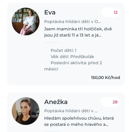
Eva
12
Poptávka hlídání dětí v Ostrava
Jsem maminka tří holčiček, dvě
jsou již starší 11 a 13 let a já
hledám respektující chůvu pro
mou nejmladší dcerku ve věku 5
Počet dětí: 1
let. Dceruška je sportovní,
Věk dětí:
Předškolák
tvořivá, ráda si hraje. Je..
Poslední aktivita: před 2
měsíci
150,00 Kč/hod
Anežka
28
Poptávka hlídání dětí v Ostrava
Hledám spolehlivou chůvu, která
se postará o mého hravého a
přátelského 5 letého syna.