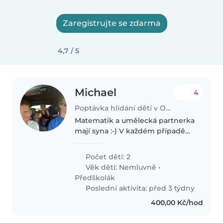
Zaregistrujte se zdarma
4,7 / 5
Michael
4
Poptávka hlídání dětí v Ostrava
Matematik a umělecká partnerka
mají syna :-) V každém případě
se nudit s námi nebudete.
Částečně pendluji mezi Prahou a
Počet dětí: 2
Ostravou, partnerka s našim 4
Věk dětí:
Nemluvně
•
měsíčním synem se nyní
Předškolák
přesouvá..
Poslední aktivita: před 3 týdny
400,00 Kč/hod