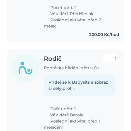
Jednalo by se o hlidani 1-2x
Počet dětí: 1
týdně v odpoledních a večerních
Věk dětí:
Předškolák
hodinách . Jestli máte
Poslední aktivita: před 2
zkušenosti..
měsíci
200,00 Kč/hod
Rodič
2
Poptávka hlídání dětí v Ostrava
Přidej se k Babysits a zobraz
si celý profil.
Počet dětí: 1
Věk dětí:
Batole
Poslední aktivita: před 1
měsícem