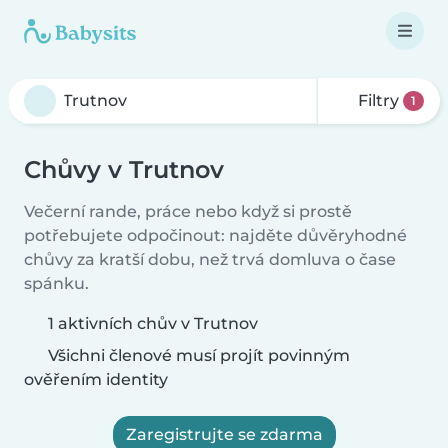
Filtry
1
Chůvy v Trutnov
Večerní rande, práce nebo když si prostě
potřebujete odpočinout: najděte důvěryhodné
chůvy za kratší dobu, než trvá domluva o čase
spánku.
1 aktivních chův v Trutnov
Všichni členové musí projít povinným
ověřením identity
Zaregistrujte se zdarma