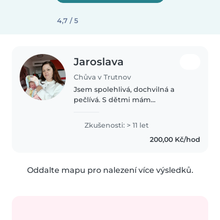
4,7 / 5
Jaroslava
Chůva v Trutnov
Jsem spolehlivá, dochvilná a
pečlívá. S dětmi mám
dlouholetou zkušenost sama.
Sama mám pět dětí. Nemám
Zkušenosti: > 11 let
problém s batolatama ani se
200,00 Kč/hod
staršímai dětmi. Ráda chodím na
procházky a ráda..
Oddalte mapu pro nalezení více výsledků.