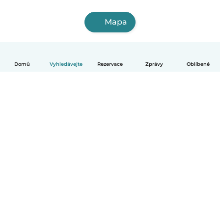
Mapa
Domů
Vyhledávejte
Rezervace
Zprávy
Oblíbené
Čeština
Jak to funguje
Pomoc
Podmínky a soukromí
Ceník
Údaje o společnosti
Babysits pro Firmy
Komunitní standardy