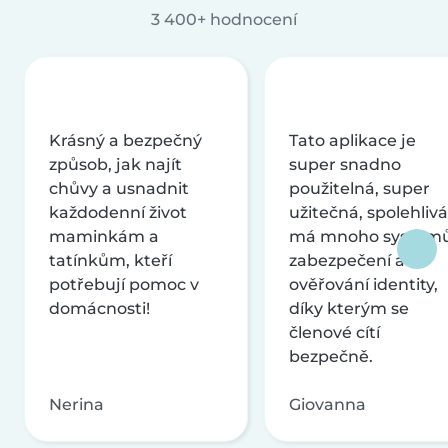
3 400+ hodnocení
Krásný a bezpečný
Tato aplikace je
způsob, jak najít
super snadno
chůvy a usnadnit
použitelná, super
každodenní život
užitečná, spolehlivá
maminkám a
má mnoho systém
tatínkům, kteří
zabezpečení a
potřebují pomoc v
ověřování identity,
domácnosti!
díky kterým se
členové cítí
bezpečně.
Nerina
Giovanna