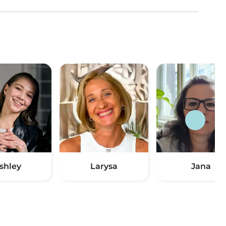
shley
Larysa
Jana