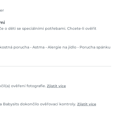
er
ami
če o děti se speciálními potřebami. Chcete-li ověřit
kostná porucha
•
Astma
•
Alergie na jídlo
•
Porucha spánku
čil(a) ověření fotografie.
Zjistit více
ů a Babysits dokončilo ověřovací kontroly.
Zjistit více