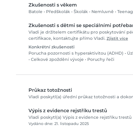
Zkušenosti s věkem
Batole
•
Předškolák
•
Školák
•
Nemluvně
•
Teenag
Zkušenosti s dětmi se speciálními potřeb
Vladi je držitelem certifikátu pro poskytování pé
certifikace, kontaktujte přímo Vladi.
Zjistit více
Konkrétní zkušenosti
Porucha pozornosti s hyperaktivitou (ADHD)
•
Úz
•
Celkové zpoždění vývoje
•
Poruchy řeči
Průkaz totožnosti
Vladi poskytl(a) úřední průkaz totožnosti a dokon
Výpis z evidence rejstříku trestů
Vladi poskytl(a) Výpis z evidence rejstříku trest
Vydáno dne: 21. listopadu 2025