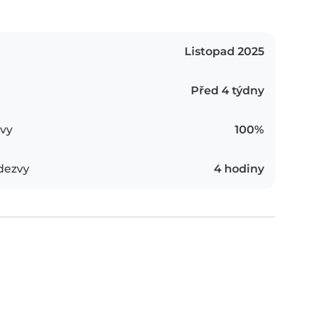
Listopad 2025
Před 4 týdny
vy
100%
dezvy
4 hodiny