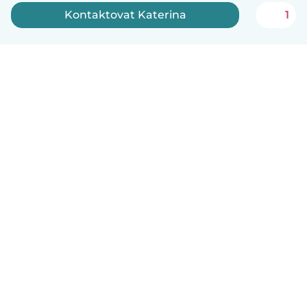
Kontaktovat Katerina
1
Čeština
Jak to funguje
Pomoc
Podmínky a soukromí
Ceník
Údaje o společnosti
Babysits pro Firmy
Komunitní standardy