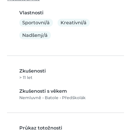
Vlastnosti
Sportovní/á
Kreativní/á
Nadšený/á
Zkušenosti
> 11 let
Zkušenosti s věkem
Nemluvně
•
Batole
•
Předškolák
Průkaz totožnosti