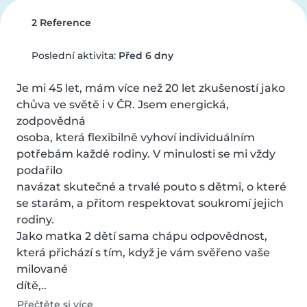
2 Reference
Poslední aktivita:
Před 6 dny
Je mi 45 let, mám více než 20 let zkušeností jako 
chůva ve světě i v ČR. Jsem energická, 
zodpovědná

osoba, která flexibilně vyhoví individuálním 
potřebám každé rodiny. V minulosti se mi vždy 
podařilo

navázat skutečné a trvalé pouto s dětmi, o které 
se starám, a přitom respektovat soukromí jejich 
rodiny.

Jako matka 2 dětí sama chápu odpovědnost, 
která přichází s tím, když je vám svěřeno vaše 
milované

dítě,..
Přečtěte si více