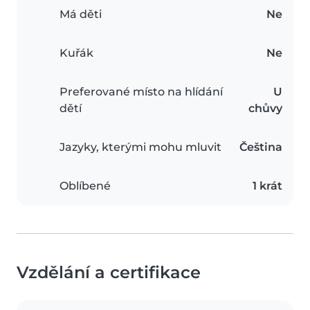
Má děti
Ne
Kuřák
Ne
Preferované místo na hlídání
U
dětí
chůvy
Jazyky, kterými mohu mluvit
Čeština
Oblíbené
1 krát
Vzdělání a certifikace