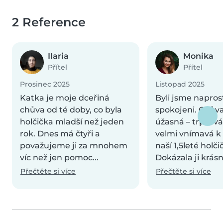
2 Reference
Ilaria
Monika
Přítel
Přítel
Prosinec 2025
Listopad 2025
Katka je moje dceřiná
Byli jsme napros
chůva od té doby, co byla
spokojeni. Chůva
holčička mladší než jeden
úžasná – trpělivá
rok. Dnes má čtyři a
velmi vnímavá 
považujeme ji za mnohem
naší 1,5leté holči
víc než jen pomoc...
Dokázala ji krásn
Přečtěte si více
Přečtěte si více