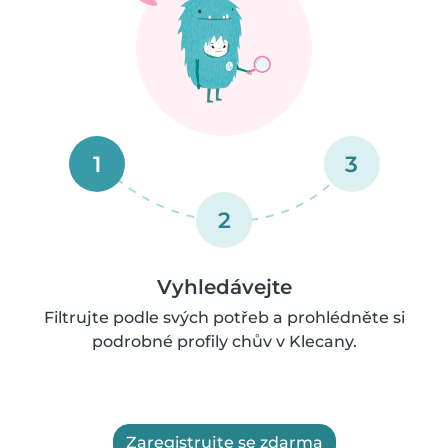
1
3
2
Vyhledávejte
Filtrujte podle svých potřeb a prohlédněte si
podrobné profily chův v Klecany.
Zaregistrujte se zdarma