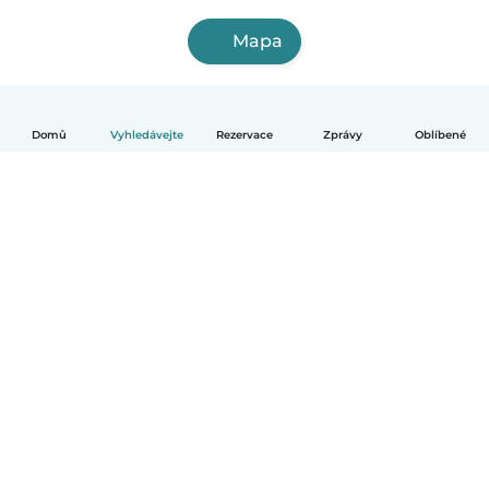
Mapa
Domů
Vyhledávejte
Rezervace
Zprávy
Oblíbené
Čeština
Jak to funguje
Pomoc
Podmínky a soukromí
Ceník
Údaje o společnosti
Babysits pro Firmy
Komunitní standardy