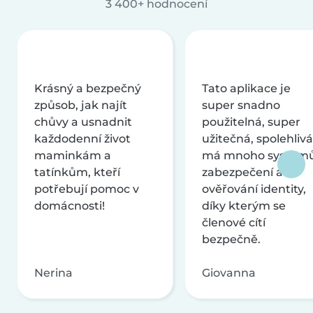
3 400+ hodnocení
Krásný a bezpečný
Tato aplikace je
způsob, jak najít
super snadno
chůvy a usnadnit
použitelná, super
každodenní život
užitečná, spolehlivá
maminkám a
má mnoho systém
tatínkům, kteří
zabezpečení a
potřebují pomoc v
ověřování identity,
domácnosti!
díky kterým se
členové cítí
bezpečně.
Nerina
Giovanna