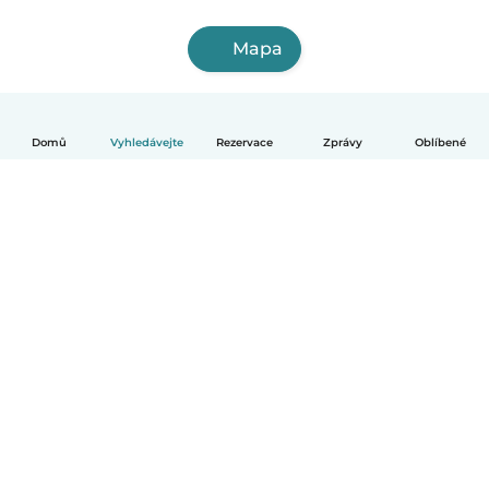
Mapa
Domů
Vyhledávejte
Rezervace
Zprávy
Oblíbené
Čeština
Jak to funguje
Pomoc
Podmínky a soukromí
Ceník
Údaje o společnosti
Babysits pro Firmy
Komunitní standardy