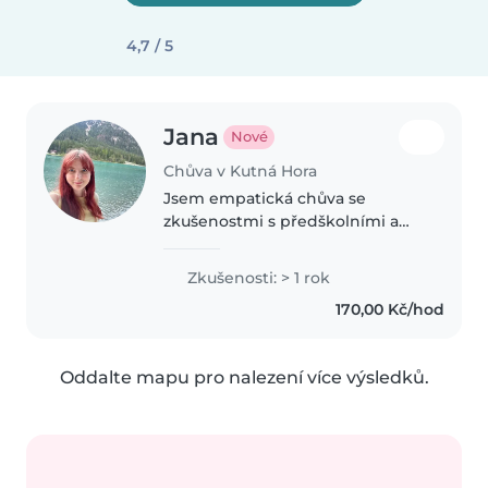
4,7 / 5
Jana
Nové
Chůva v Kutná Hora
Jsem empatická chůva se
zkušenostmi s předškolními a
školními dětmi. Studuju
pedagogické lyceum a vedu
Zkušenosti: > 1 rok
kroužky v DDM. Ráda tvořím a
170,00 Kč/hod
hraju si s dětmi. Pomůžu i s
domácími úkoly. K dispozici..
Oddalte mapu pro nalezení více výsledků.