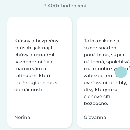
3 400+ hodnocení
Krásný a bezpečný
Tato aplikace je
způsob, jak najít
super snadno
chůvy a usnadnit
použitelná, super
každodenní život
užitečná, spolehlivá
maminkám a
má mnoho systém
tatínkům, kteří
zabezpečení a
potřebují pomoc v
ověřování identity,
domácnosti!
díky kterým se
členové cítí
bezpečně.
Nerina
Giovanna