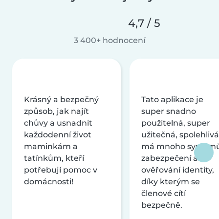
4,7 / 5
3 400+ hodnocení
Krásný a bezpečný
Tato aplikace je
způsob, jak najít
super snadno
chůvy a usnadnit
použitelná, super
každodenní život
užitečná, spolehlivá
maminkám a
má mnoho systém
tatínkům, kteří
zabezpečení a
potřebují pomoc v
ověřování identity,
domácnosti!
díky kterým se
členové cítí
bezpečně.