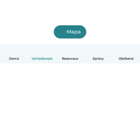
Mapa
Domů
Vyhledávejte
Rezervace
Zprávy
Oblíbené
Čeština
Jak to funguje
Pomoc
Podmínky a soukromí
Ceník
Údaje o společnosti
Babysits pro Firmy
Komunitní standardy