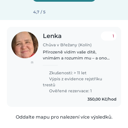
4,7 / 5
Lenka
1
Chůva v Břežany (Kolín)
Přirozeně vidím vaše dítě,
vnímám a rozumím mu – a ono
(1)
to cítí. V USA jsem studovala
psychologii a pedagogiku pro
Zkušenosti: > 11 let
předškolní a školní věk dětí.
Výpis z evidence rejstříku
Získala jsem bohaté zkušenosti
trestů
ve školách,..
Ověřené rezervace: 1
350,00 Kč/hod
Oddalte mapu pro nalezení více výsledků.