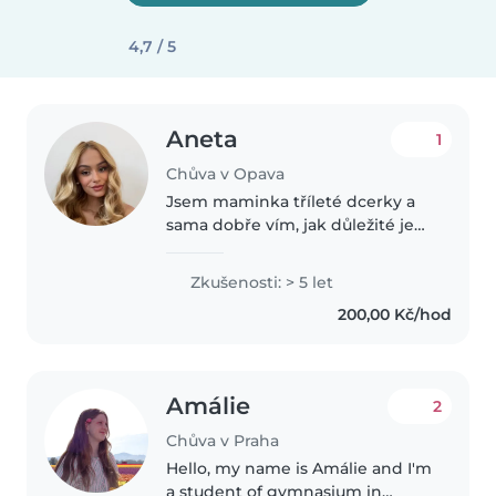
4,7 / 5
Aneta
1
Chůva v Opava
Jsem maminka tříleté dcerky a
sama dobře vím, jak důležité je
dětem poskytovat bezpečné a
láskyplné prostředí. Mám 5 let
Zkušenosti: > 5 let
praxe v oboru sociálních služeb a
200,00 Kč/hod
ve zdravotnictví, pracovala..
Amálie
2
Chůva v Praha
Hello, my name is Amálie and I'm
a student of gymnasium in