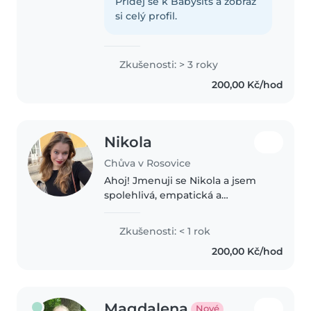
s péčí o děti od kojenců po
Přidej se k Babysits a zobraz
školáky, jelikož mám sourozence
si celý profil.
a ráda se s nimi bavím hraním,
kreslením,..
Zkušenosti: > 3 roky
200,00 Kč/hod
Nikola
Chůva v Rosovice
Ahoj! Jmenuji se Nikola a jsem
spolehlivá, empatická a
usměvavá. Mám zkušenosti s
péčí o děti a ráda s nimi trávím
Zkušenosti: < 1 rok
čas – ať už hraním, tvořením
200,00 Kč/hod
nebo venkovními aktivitami.
Jsem zodpovědná,..
Magdalena
Nové