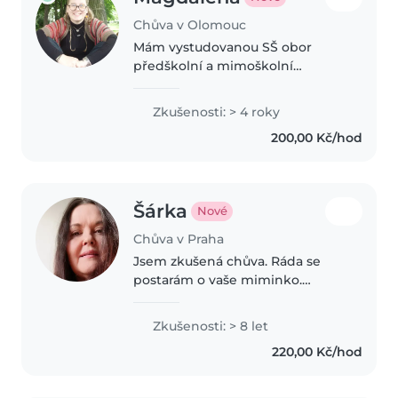
Chůva v Olomouc
Mám vystudovanou SŠ obor
předškolní a mimoškolní
pedagogiky. Tento školní rok ) se
chytám nastoupit na intenzivní
Zkušenosti: > 4 roky
studium angličtiny, momentálně
200,00 Kč/hod
mám úroveň anglického jazyka
B2 dle..
Šárka
Nové
Chůva v Praha
Jsem zkušená chůva. Ráda se
postarám o vaše miminko.
Vezmu jej do kočárku na
procházku, nakrmím, přebalím,
Zkušenosti: > 8 let
ale hlavně víte, že je v bezpečí! A
220,00 Kč/hod
to je hlavní. Jsem z centra,
časově variabilní.