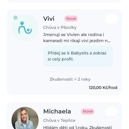
Vivi
Nové
Chůva v Pšovlky
Jmenuji se Vivien ale rodina i
kamaradi mi rikaji vivi jezdim na
konich uz od malinka mam dva
bratry mladsiho a starsiho a ziju s
Přidej se k Babysits a zobraz
tatou rodice jsou rozvedeni Mam
si celý profil.
rada male deti uz..
Zkušenosti: > 2 roky
120,00 Kč/hod
Michaela
Nové
Chůva v Teplice
Hlídám děti od 1.roku. Zkušenosti