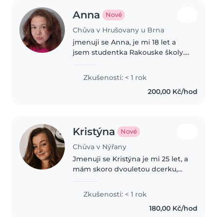
Anna
Nové
Chůva v Hrušovany u Brna
jmenuji se Anna, je mi 18 let a
jsem studentka Rakouske školy.
Jsem nejstarší ze všech dětí v
rodině a mám zkušenosti s
Zkušenosti: < 1 rok
hlidanim deti jakehokoliv věku.
200,00 Kč/hod
Umim hrat na kytaru, rada
tvořím..
Kristýna
Nové
Chůva v Nýřany
Jmenuji se Kristýna je mi 25 let, a
mám skoro dvouletou dcerku,
jsem zodpovědná a s dětmi to
umím, ráda zpívám, a vařím a
Zkušenosti: < 1 rok
trávím čas se svoji dcerou.
180,00 Kč/hod