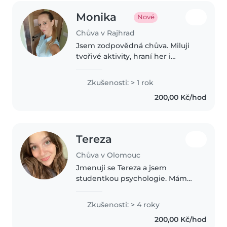
Monika
Nové
Chůva v Rajhrad
Jsem zodpovědná chůva. Miluji
tvořivé aktivity, hraní her i
pomoc s domácími úkoly. Jsem
zvyklá na domácí mazlíčky a
Zkušenosti: > 1 rok
dokážu pomoci s lehčími
200,00 Kč/hod
domácími pracemi. Bydlím v
blízkosti a..
Tereza
Chůva v Olomouc
Jmenuji se Tereza a jsem
studentkou psychologie. Mám
vystudované pedagogické
lyceum a práce s dětmi mě baví
Zkušenosti: > 4 roky
a naplňuje. Děti hlídám již
200,00 Kč/hod
několik let, dobrovolničila jsem