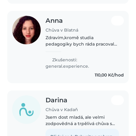
také jako asistentka..
Anna
Chůva v Blatná
Zdravím,kromě studia
pedagogiky bych ráda pracovala
jako chůva. Už mám nějaké
zkušenosti s dětmi od 3-10 let.
Zkušenosti:
Absolvovala jsem praxi v družině
general.experience.
a také ve školce. Kromě hlídání
110,00 Kč/hod
mi nevadí..
Darina
Chůva v Kadaň
Jsem dost mladá, ale velmi
zodpovědná a trpělivá chůva s
láskou k dětem. Mám zkušenosti