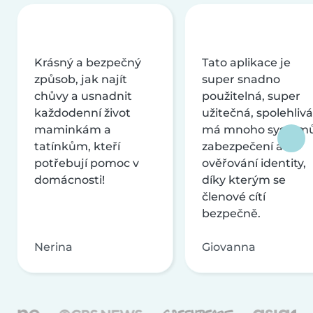
Krásný a bezpečný
Tato aplikace je
způsob, jak najít
super snadno
chůvy a usnadnit
použitelná, super
každodenní život
užitečná, spolehlivá
maminkám a
má mnoho systém
tatínkům, kteří
zabezpečení a
potřebují pomoc v
ověřování identity,
domácnosti!
díky kterým se
členové cítí
bezpečně.
Nerina
Giovanna