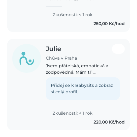
Prague. I speak fluent Czech and
English and also a little bit of
Zkušenosti: < 1 rok
Spanish. I'm emphatic, energetic
250,00 Kč/hod
and patient babysitter..
Julie
Chůva v Praha
Jsem přátelská, empatická a
zodpovědná. Mám tři
sourozence, díky kterým jsem
získala zkušenosti s péčí o děti a
Přidej se k Babysits a zobraz
naučila se být trpělivá i
si celý profil.
přizpůsobivá. Letos jsem
dokončila základní..
Zkušenosti: < 1 rok
220,00 Kč/hod