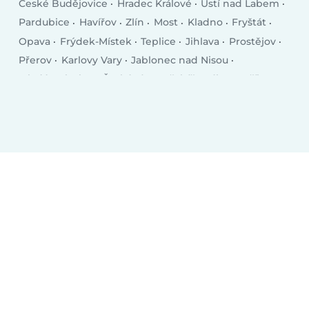
České Budějovice
Hradec Králové
Ústí nad Labem
Pardubice
Havířov
Zlín
Most
Kladno
Fryštát
Opava
Frýdek-Místek
Teplice
Jihlava
Prostějov
Přerov
Karlovy Vary
Jablonec nad Nisou
Mladá Boleslav
Česká Lípa
Třebíč
Tábor
Příbram
Orlová
Trutnov
Písek
Kolín
Vsetín