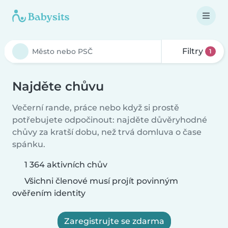
Filtry
1
Najděte chůvu
Večerní rande, práce nebo když si prostě
potřebujete odpočinout: najděte důvěryhodné
chůvy za kratší dobu, než trvá domluva o čase
spánku.
1 364 aktivních chův
Všichni členové musí projít povinným
ověřením identity
Zaregistrujte se zdarma