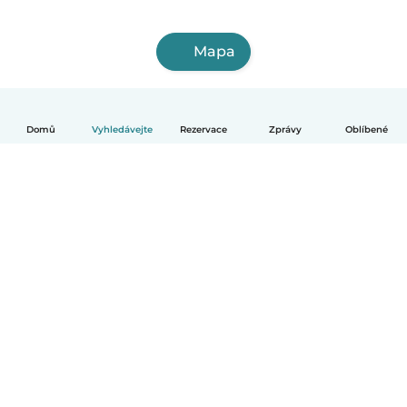
Mapa
Domů
Vyhledávejte
Rezervace
Zprávy
Oblíbené
Čeština
Jak to funguje
Pomoc
Podmínky a soukromí
Ceník
Údaje o společnosti
Babysits pro Firmy
Komunitní standardy