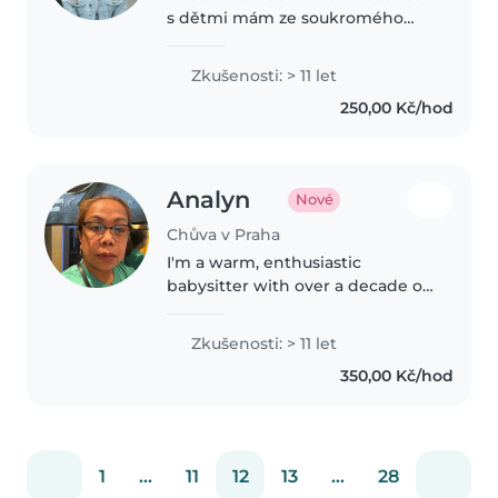
s dětmi mám ze soukromého
hlídání, (Hlídám již několik let)
také mám zkušenost s dvojčaty...
Zkušenosti: > 11 let
Pracovala jsem v soukromé
250,00 Kč/hod
školce, nyní mám také praxi..
Analyn
Nové
Chůva v Praha
I'm a warm, enthusiastic
babysitter with over a decade of
experience with all ages,
including children with special
Zkušenosti: > 11 let
needs like autism and language
350,00 Kč/hod
or sleep disorders. Fluent in
Czech,..
1
...
11
12
13
...
28