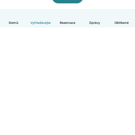
Domů
Vyhledávejte
Rezervace
Zprávy
Oblíbené
Čeština
Jak to funguje
Pomoc
Podmínky a soukromí
Ceník
Údaje o společnosti
Babysits pro Firmy
Komunitní standardy
© Babysits B.V.