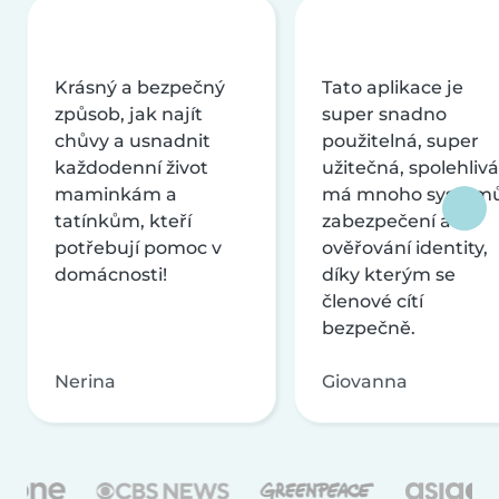
Krásný a bezpečný
Tato aplikace je
způsob, jak najít
super snadno
chůvy a usnadnit
použitelná, super
každodenní život
užitečná, spolehlivá
maminkám a
má mnoho systém
tatínkům, kteří
zabezpečení a
potřebují pomoc v
ověřování identity,
domácnosti!
díky kterým se
členové cítí
bezpečně.
Nerina
Giovanna