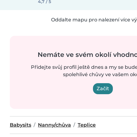
4,7 / 5
Oddalte mapu pro nalezení více vý
Nemáte ve svém okolí vhodn
Přidejte svůj profil ještě dnes a my se bud
spolehlivé chůvy ve vašem oko
Začít
Babysits
Nanny/chůva
Teplice