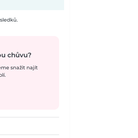
sledků.
ou chůvu?
eme snažit najít
lí.