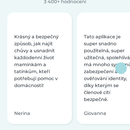
3 400+ hodnocení
Krásný a bezpečný
Tato aplikace je
způsob, jak najít
super snadno
chůvy a usnadnit
použitelná, super
každodenní život
užitečná, spolehlivá
maminkám a
má mnoho systém
tatínkům, kteří
zabezpečení a
potřebují pomoc v
ověřování identity,
domácnosti!
díky kterým se
členové cítí
bezpečně.
Nerina
Giovanna