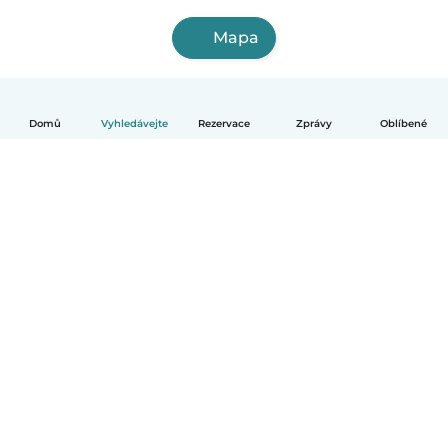
Mapa
Domů
Vyhledávejte
Rezervace
Zprávy
Oblíbené
Čeština
Jak to funguje
Pomoc
Podmínky a soukromí
Ceník
Údaje o společnosti
Babysits pro Firmy
Komunitní standardy