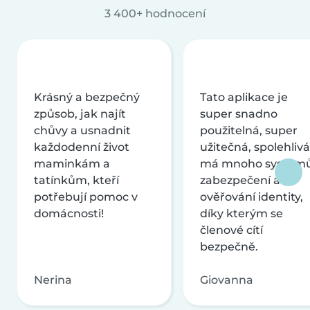
3 400+ hodnocení
Krásný a bezpečný
Tato aplikace je
způsob, jak najít
super snadno
chůvy a usnadnit
použitelná, super
každodenní život
užitečná, spolehlivá
maminkám a
má mnoho systém
tatínkům, kteří
zabezpečení a
potřebují pomoc v
ověřování identity,
domácnosti!
díky kterým se
členové cítí
bezpečně.
Nerina
Giovanna