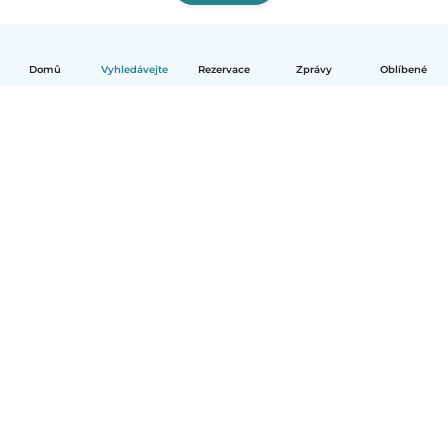
Domů
Vyhledávejte
Rezervace
Zprávy
Oblíbené
Čeština
Jak to funguje
Pomoc
Podmínky a soukromí
Ceník
Údaje o společnosti
Babysits pro Firmy
Komunitní standardy
© Babysits B.V.