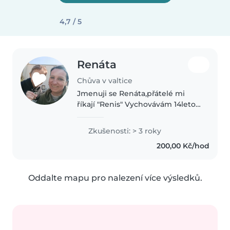
4,7 / 5
Renáta
Chůva v valtice
Jmenuji se Renáta,přátelé mi
říkají "Renis" Vychovávám 14letou
dceru.Mám ráda děti a jejich
společnost.Věnuji se face
Zkušenosti: > 3 roky
paintingu. Mám zkušenosti v
200,00 Kč/hod
montessori školce a dětské
herničce.Hlídám..
Oddalte mapu pro nalezení více výsledků.