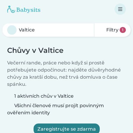
Filtry
1
Chůvy v Valtice
Večerní rande, práce nebo když si prostě
potřebujete odpočinout: najděte důvěryhodné
chůvy za kratší dobu, než trvá domluva o čase
spánku.
1 aktivních chův v Valtice
Všichni členové musí projít povinným
ověřením identity
Zaregistrujte se zdarma