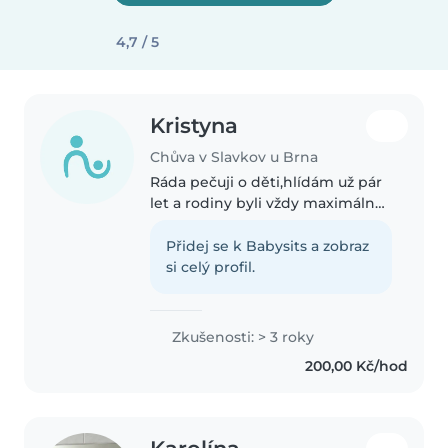
4,7 / 5
Kristyna
Chůva v Slavkov u Brna
Ráda pečuji o děti,hlídám už pár
let a rodiny byli vždy maximálně
spokojení,vždycky si dopředu
vymyslím nějaký program ať už
Přidej se k Babysits a zobraz
od tvoření po různé hry
si celý profil.
apodobně,baví mě to,sem
spolehlivá,kamarádská,empatická,mladá..
Zkušenosti: > 3 roky
200,00 Kč/hod