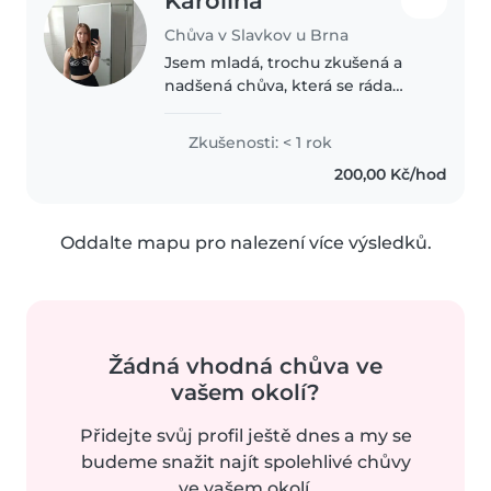
Karolína
Chůva v Slavkov u Brna
Jsem mladá, trochu zkušená a
nadšená chůva, která se ráda
stará o děti všech věkových
kategorií - od nemluvňat až po
Zkušenosti: < 1 rok
školáky. Ačkoli nemám žádné
200,00 Kč/hod
konkrétní zkušenosti s hlídáním
dětí,..
Oddalte mapu pro nalezení více výsledků.
Žádná vhodná chůva ve
vašem okolí?
Přidejte svůj profil ještě dnes a my se
budeme snažit najít spolehlivé chůvy
ve vašem okolí.