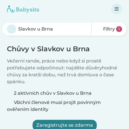
Filtry
1
Chůvy v Slavkov u Brna
Večerní rande, práce nebo když si prostě
potřebujete odpočinout: najděte důvěryhodné
chůvy za kratší dobu, než trvá domluva o čase
spánku.
2 aktivních chův v Slavkov u Brna
Všichni členové musí projít povinným
ověřením identity
Zaregistrujte se zdarma