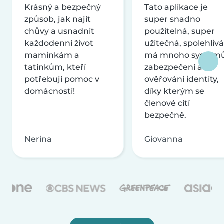
Krásný a bezpečný
Tato aplikace je
způsob, jak najít
super snadno
chůvy a usnadnit
použitelná, super
každodenní život
užitečná, spolehlivá
maminkám a
má mnoho systém
tatínkům, kteří
zabezpečení a
potřebují pomoc v
ověřování identity,
domácnosti!
díky kterým se
členové cítí
bezpečně.
Nerina
Giovanna