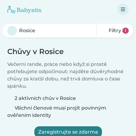
Filtry
1
Chůvy v Rosice
Večerní rande, práce nebo když si prostě
potřebujete odpočinout: najděte důvěryhodné
chůvy za kratší dobu, než trvá domluva o čase
spánku.
2 aktivních chův v Rosice
Všichni členové musí projít povinným
ověřením identity
Zaregistrujte se zdarma