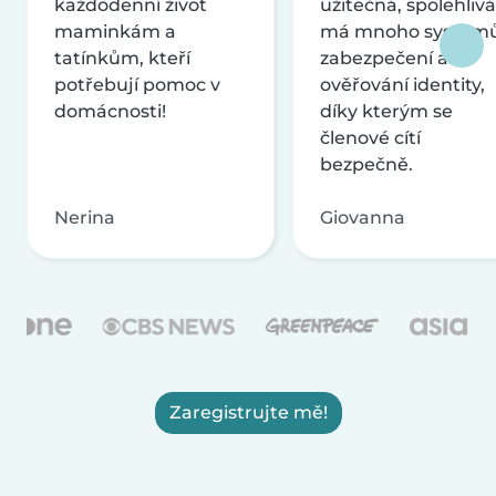
každodenní život
užitečná, spolehlivá
maminkám a
má mnoho systém
tatínkům, kteří
zabezpečení a
potřebují pomoc v
ověřování identity,
domácnosti!
díky kterým se
členové cítí
bezpečně.
Nerina
Giovanna
Zaregistrujte mě!