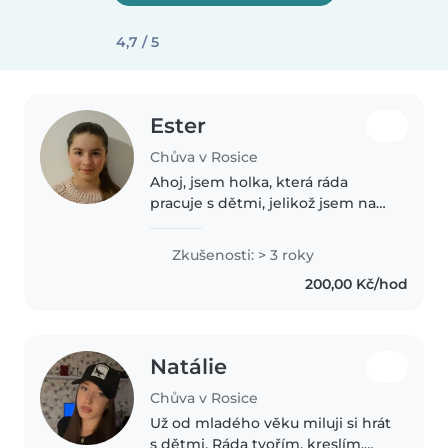
4,7 / 5
Ester
Chůva v Rosice
Ahoj, jsem holka, která ráda
pracuje s dětmi, jelikož jsem na
ně zvyklá z domu i ze skautu.
Mám tři mladší bratry a spoustu
Zkušenosti: > 3 roky
malých sestřenic. Ve skautu už 4
200,00 Kč/hod
roky vedu holčičky ve školním..
Natálie
Chůva v Rosice
Už od mladého věku miluji si hrát
s dětmi. Ráda tvořím, kreslím,