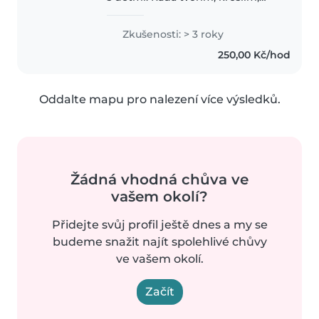
vařím a pečuji o druhé. Když
jsem byla menší též jsem měla
Zkušenosti: > 3 roky
chůvu a byla pro mě jako
250,00 Kč/hod
nejlepší kamarádka. A ráda bych..
Oddalte mapu pro nalezení více výsledků.
Žádná vhodná chůva ve
vašem okolí?
Přidejte svůj profil ještě dnes a my se
budeme snažit najít spolehlivé chůvy
ve vašem okolí.
Začít