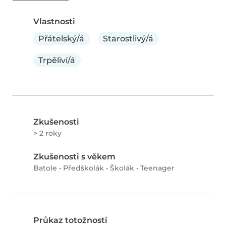
Vlastnosti
Přátelský/á
Starostlivý/á
Trpěliví/á
Zkušenosti
> 2 roky
Zkušenosti s věkem
Batole
•
Předškolák
•
Školák
•
Teenager
Průkaz totožnosti