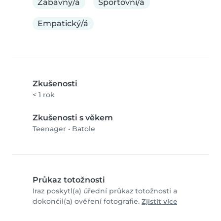
Zábavný/á
Sportovní/á
Empatický/á
Zkušenosti
< 1 rok
Zkušenosti s věkem
Teenager
•
Batole
Průkaz totožnosti
Iraz poskytl(a) úřední průkaz totožnosti a
dokončil(a) ověření fotografie.
Zjistit více