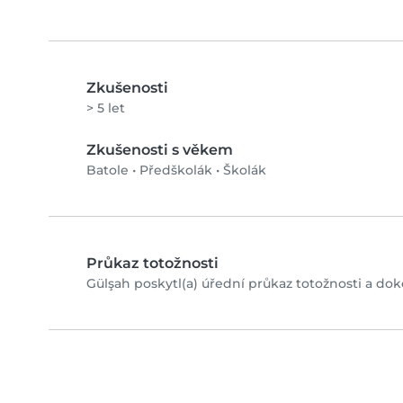
Zkušenosti
> 5 let
Zkušenosti s věkem
Batole
•
Předškolák
•
Školák
Průkaz totožnosti
Gülşah poskytl(a) úřední průkaz totožnosti a doko