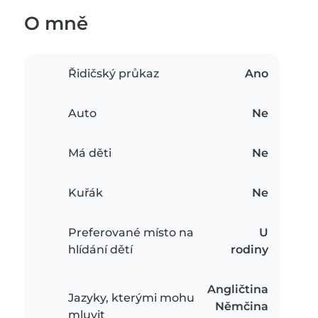
O mně
Řidičský průkaz
Ano
Auto
Ne
Má děti
Ne
Kuřák
Ne
Preferované místo na
U
hlídání dětí
rodiny
Angličtina
Jazyky, kterými mohu
Němčina
mluvit