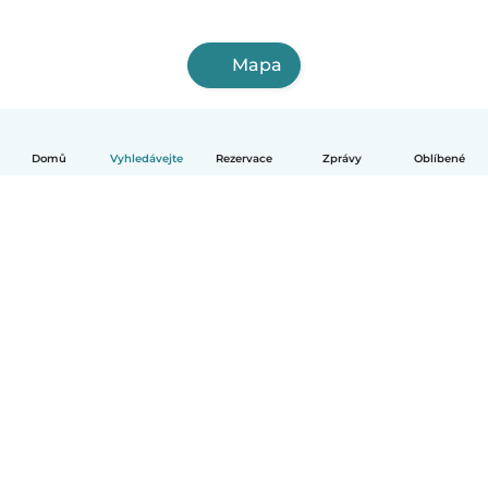
Mapa
Domů
Vyhledávejte
Rezervace
Zprávy
Oblíbené
Čeština
Jak to funguje
Pomoc
Podmínky a soukromí
Ceník
Údaje o společnosti
Babysits pro Firmy
Komunitní standardy