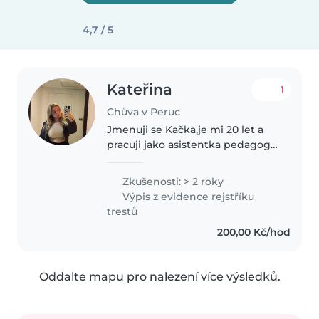
4,7 / 5
Kateřina
1
Chůva v Peruc
Jmenuji se Kačka,je mi 20 let a
pracuji jako asistentka pedagoga.
Mám zkušenosti s dětmi na 1.
stupni ZŠ i v MŠ, kde nyní pracuji.
Zkušenosti: > 2 roky
Ve volném čase vedu taneční
Výpis z evidence rejstříku
kroužky pro děti. Pracuji..
trestů
200,00 Kč/hod
Oddalte mapu pro nalezení více výsledků.