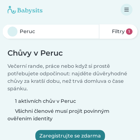
Filtry
1
Chůvy v Peruc
Večerní rande, práce nebo když si prostě
potřebujete odpočinout: najděte důvěryhodné
chůvy za kratší dobu, než trvá domluva o čase
spánku.
1 aktivních chův v Peruc
Všichni členové musí projít povinným
ověřením identity
Zaregistrujte se zdarma