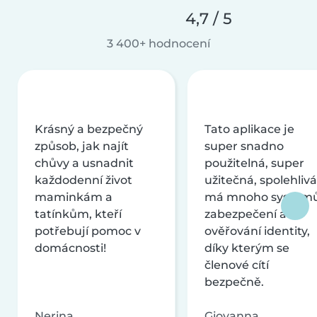
4,7 / 5
3 400+ hodnocení
Krásný a bezpečný
Tato aplikace je
způsob, jak najít
super snadno
chůvy a usnadnit
použitelná, super
každodenní život
užitečná, spolehlivá
maminkám a
má mnoho systém
tatínkům, kteří
zabezpečení a
potřebují pomoc v
ověřování identity,
domácnosti!
díky kterým se
členové cítí
bezpečně.
Nerina
Giovanna