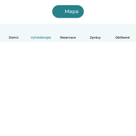
Mapa
Domů
Vyhledávejte
Rezervace
Zprávy
Oblíbené
Čeština
Jak to funguje
Pomoc
Podmínky a soukromí
Ceník
Údaje o společnosti
Babysits pro Firmy
Komunitní standardy