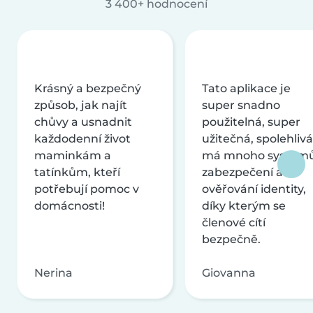
3 400+ hodnocení
Krásný a bezpečný
Tato aplikace je
způsob, jak najít
super snadno
chůvy a usnadnit
použitelná, super
každodenní život
užitečná, spolehlivá
maminkám a
má mnoho systém
tatínkům, kteří
zabezpečení a
potřebují pomoc v
ověřování identity,
domácnosti!
díky kterým se
členové cítí
bezpečně.
Nerina
Giovanna