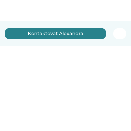
Kontaktovat Alexandra
Čeština
Jak to funguje
Pomoc
Podmínky a soukromí
Ceník
Údaje o společnosti
Babysits pro Firmy
Komunitní standardy