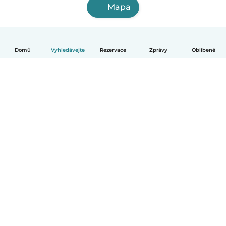
Mapa
Domů
Vyhledávejte
Rezervace
Zprávy
Oblíbené
Čeština
Jak to funguje
Pomoc
Podmínky a soukromí
Ceník
Údaje o společnosti
Babysits pro Firmy
Komunitní standardy