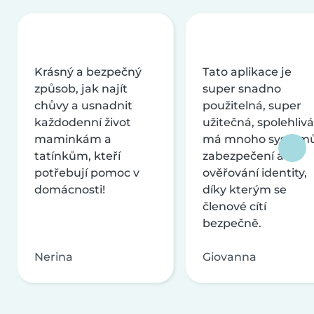
Krásný a bezpečný
Tato aplikace je
způsob, jak najít
super snadno
chůvy a usnadnit
použitelná, super
každodenní život
užitečná, spolehlivá
maminkám a
má mnoho systém
tatínkům, kteří
zabezpečení a
potřebují pomoc v
ověřování identity,
domácnosti!
díky kterým se
členové cítí
bezpečně.
Nerina
Giovanna