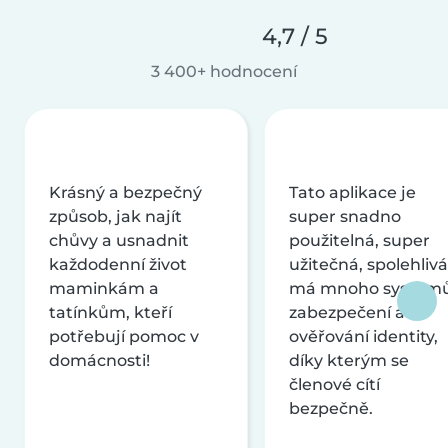
4,7 / 5
3 400+ hodnocení
Krásný a bezpečný
Tato aplikace je
způsob, jak najít
super snadno
chůvy a usnadnit
použitelná, super
každodenní život
užitečná, spolehlivá
maminkám a
má mnoho systém
tatínkům, kteří
zabezpečení a
potřebují pomoc v
ověřování identity,
domácnosti!
díky kterým se
členové cítí
bezpečně.