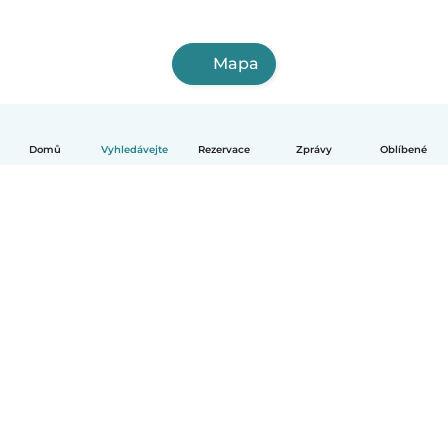
Mapa
Domů
Vyhledávejte
Rezervace
Zprávy
Oblíbené
Čeština
Jak to funguje
Pomoc
Podmínky a soukromí
Ceník
Údaje o společnosti
Babysits pro Firmy
Komunitní standardy