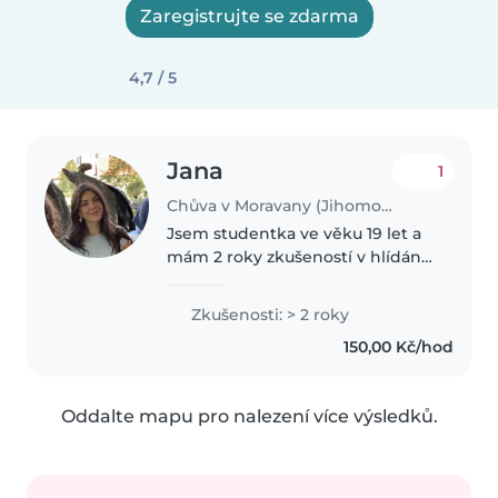
Zaregistrujte se zdarma
4,7 / 5
Jana
1
Chůva v Moravany (Jihomoravský)
Jsem studentka ve věku 19 let a
mám 2 roky zkušeností v hlídání
dětí, především batolat,
předškoláků a mladších školáků.
Zkušenosti: > 2 roky
Jsem odpovědná, přátelská a
150,00 Kč/hod
empatická. Mluvím anglicky a
česky...
Oddalte mapu pro nalezení více výsledků.