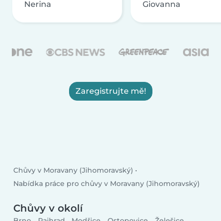
Nerina
Giovanna
Zaregistrujte mě!
Chůvy v Moravany (Jihomoravský)
Nabídka práce pro chůvy v Moravany (Jihomoravský)
Chůvy v okolí
Brno
Rajhrad
Modřice
Ostopovice
Želešice