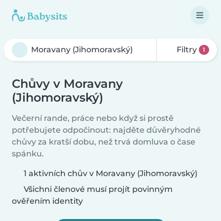
Filtry
1
Chůvy v Moravany
(Jihomoravský)
Večerní rande, práce nebo když si prostě
potřebujete odpočinout: najděte důvěryhodné
chůvy za kratší dobu, než trvá domluva o čase
spánku.
1 aktivních chův v Moravany (Jihomoravský)
Všichni členové musí projít povinným
ověřením identity