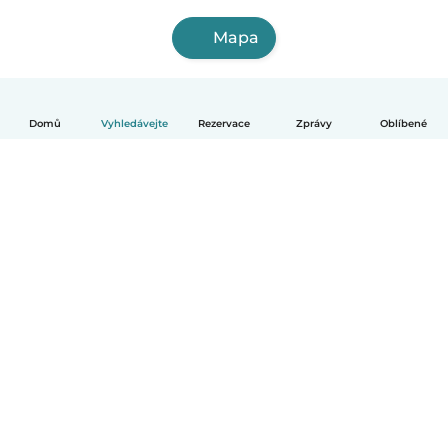
Mapa
Domů
Vyhledávejte
Rezervace
Zprávy
Oblíbené
Čeština
Jak to funguje
Pomoc
Podmínky a soukromí
Ceník
Údaje o společnosti
Babysits pro Firmy
Komunitní standardy