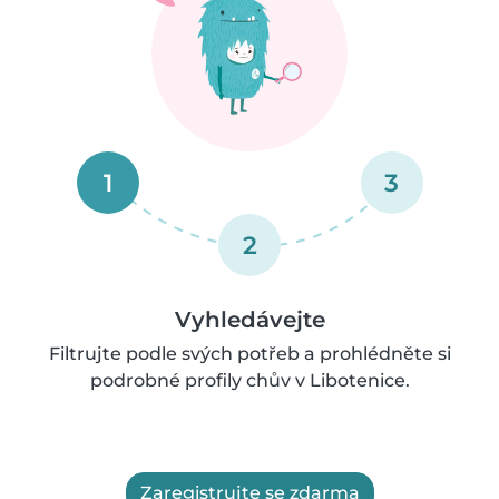
1
3
2
Vyhledávejte
Filtrujte podle svých potřeb a prohlédněte si
podrobné profily chův v Libotenice.
Zaregistrujte se zdarma