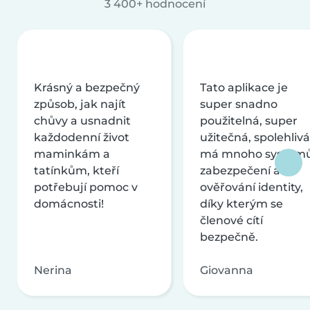
3 400+ hodnocení
Krásný a bezpečný
Tato aplikace je
způsob, jak najít
super snadno
chůvy a usnadnit
použitelná, super
každodenní život
užitečná, spolehlivá
maminkám a
má mnoho systém
tatínkům, kteří
zabezpečení a
potřebují pomoc v
ověřování identity,
domácnosti!
díky kterým se
členové cítí
bezpečně.
Nerina
Giovanna