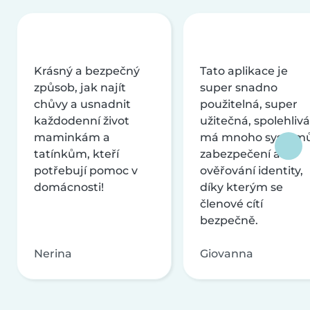
Krásný a bezpečný
Tato aplikace je
způsob, jak najít
super snadno
chůvy a usnadnit
použitelná, super
každodenní život
užitečná, spolehlivá
maminkám a
má mnoho systém
tatínkům, kteří
zabezpečení a
potřebují pomoc v
ověřování identity,
domácnosti!
díky kterým se
členové cítí
bezpečně.
Nerina
Giovanna