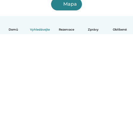
Mapa
Domů
Vyhledávejte
Rezervace
Zprávy
Oblíbené
Čeština
Jak to funguje
Pomoc
Podmínky a soukromí
Ceník
Údaje o společnosti
Babysits pro Firmy
Komunitní standardy