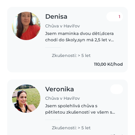
Denisa
1
Chůva v Havířov
Jsem maminka dvou dětí,dcera
chodí do školy,syn má 2,5 let v
rodině i přátelům hlídám děti už
několik let. Je na mě spoleh a
Zkušenosti: > 5 let
vždy se na všem ráda
110,00 Kč/hod
domluvím.Ráda pohlídám u mě
doma nebo..
Veronika
Chůva v Havířov
Jsem spolehlivá chůva s
pětiletou zkušeností ve všem s
dětmi od nejmenších až po
školní věk. Vystudovala jsem
Zkušenosti: > 5 let
sociálně výchovnou péči a mám