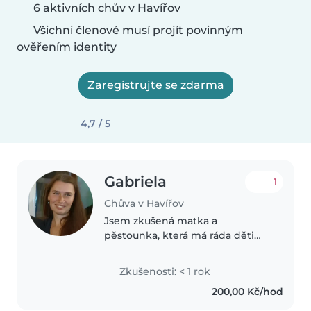
6 aktivních chův v Havířov
Všichni členové musí projít povinným
ověřením identity
Zaregistrujte se zdarma
4,7 / 5
Gabriela
1
Chůva v Havířov
Jsem zkušená matka a
pěstounka, která má ráda děti
všech věkových kategorií - od
miminek až po teenagery. I když
Zkušenosti: < 1 rok
nemám předchozí zkušenosti s
200,00 Kč/hod
hlídáním, mám děti vlastní a
jsem schopná..