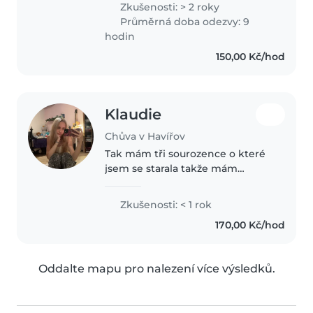
Zkušenosti: > 2 roky
velmi přátelská, zábavná. Ráda
Průměrná doba odezvy: 9
bych si s vašimi dětmi udělala
hodin
vztah,..
150,00 Kč/hod
Klaudie
Chůva v Havířov
Tak mám tři sourozence o které
jsem se starala takže mám
zkušenosti. Je mi 20 let. Mám
dokončenou střední s maturitou.
Zkušenosti: < 1 rok
Jsem zdravotní sestra, ale práce s
170,00 Kč/hod
dětmi mě vždy zajímala víc...
Oddalte mapu pro nalezení více výsledků.