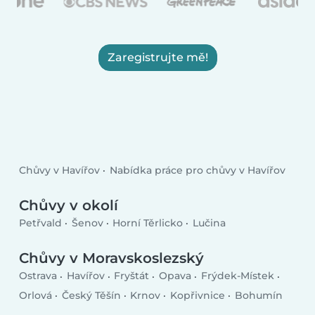
Zaregistrujte mě!
Chůvy v Havířov
Nabídka práce pro chůvy v Havířov
Chůvy v okolí
Petřvald
Šenov
Horní Těrlicko
Lučina
Chůvy v Moravskoslezský
Ostrava
Havířov
Fryštát
Opava
Frýdek-Místek
Orlová
Český Těšín
Krnov
Kopřivnice
Bohumín