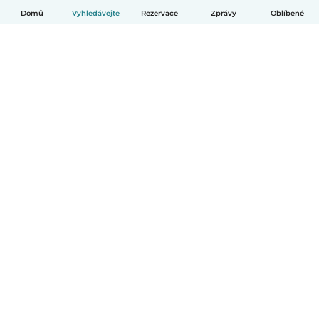
Domů
Vyhledávejte
Rezervace
Zprávy
Oblíbené
Čeština
Jak to funguje
Pomoc
Podmínky a soukromí
Ceník
Údaje o společnosti
Babysits pro Firmy
Komunitní standardy
© Babysits B.V.