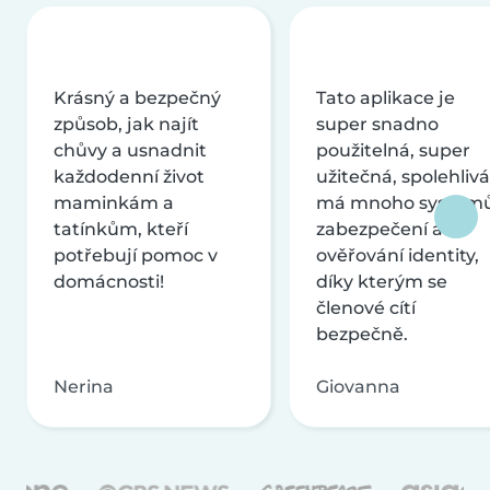
Krásný a bezpečný
Tato aplikace je
způsob, jak najít
super snadno
chůvy a usnadnit
použitelná, super
každodenní život
užitečná, spolehlivá
maminkám a
má mnoho systém
tatínkům, kteří
zabezpečení a
potřebují pomoc v
ověřování identity,
domácnosti!
díky kterým se
členové cítí
bezpečně.
Nerina
Giovanna