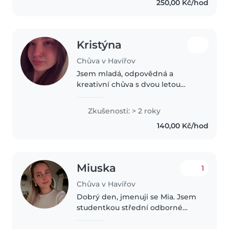
250,00 Kč/hod
zkušenosti s péčí o děti se
speciálními..
Kristýna
Chůva v Havířov
Jsem mladá, odpovědná a
kreativní chůva s dvou letou
zkušeností s dětmi všech
věkových skupin. Ráda tvořím a
Zkušenosti: > 2 roky
hraju s dětmi a také jim mohu
140,00 Kč/hod
pomáhat s domácími úkoly. V
současné době..
Miuska
1
Chůva v Havířov
Dobrý den, jmenuji se Mia. Jsem
studentkou střední odborné
školy pedagogické, tudíž mám
vysokou praxi s dětmi. Jsem