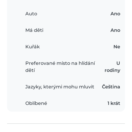
Auto
Ano
Má děti
Ano
Kuřák
Ne
Preferované místo na hlídání
U
dětí
rodiny
Jazyky, kterými mohu mluvit
Čeština
Oblíbené
1 krát