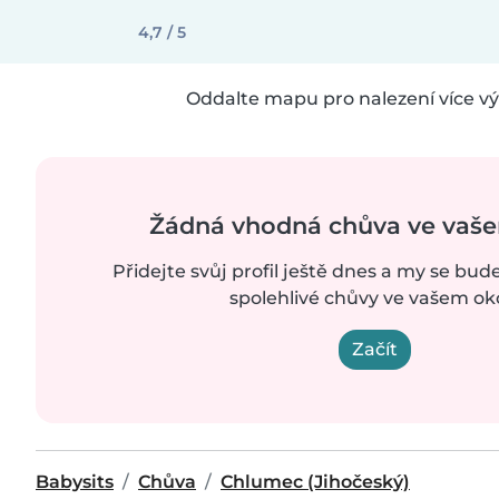
4,7 / 5
Oddalte mapu pro nalezení více vý
Žádná vhodná chůva ve vaše
Přidejte svůj profil ještě dnes a my se bud
spolehlivé chůvy ve vašem oko
Začít
Babysits
Chůva
Chlumec (Jihočeský)