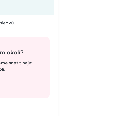
sledků.
m okolí?
eme snažit najít
lí.