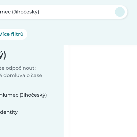
mec (Jihočeský)
Více filtrů
ý)
ete odpočinout:
vá domluva o čase
hlumec (Jihočeský)
dentity