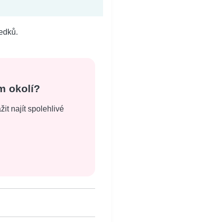
edků.
m okolí?
it najít spolehlivé