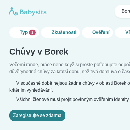
Bor
Typ
Zkušenosti
Ověření
Ví
1
Chůvy v Borek
Večerní rande, práce nebo když si prostě potřebujete odpoč
důvěryhodné chůvy za kratší dobu, než trvá domluva o čas
V současné době nejsou žádné chůvy v oblasti Borek o
kritériím vyhledávání.
Všichni členové musí projít povinným ověřením identity
Zaregistrujte se zdarma