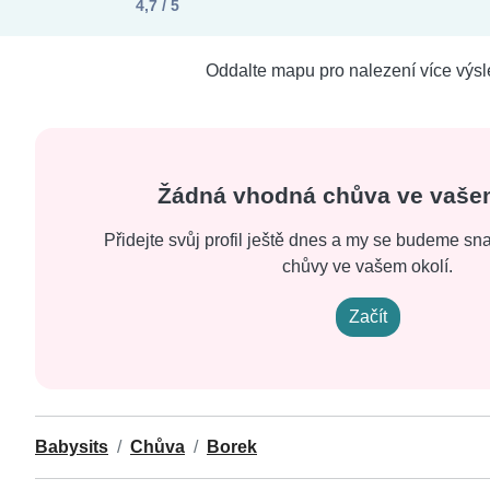
4,7 / 5
Oddalte mapu pro nalezení více výsl
Žádná vhodná chůva ve vaše
Přidejte svůj profil ještě dnes a my se budeme snaž
chůvy ve vašem okolí.
Začít
Babysits
Chůva
Borek