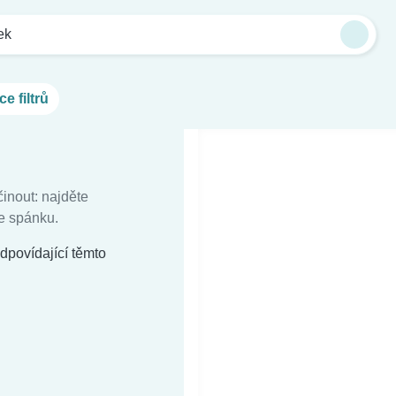
ek
ce filtrů
inout: najděte
e spánku.
dpovídající těmto