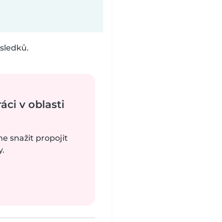
sledků.
ci v oblasti
me snažit propojit
y.