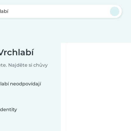
labí
Vrchlabí
te. Najděte si chůvy
labí neodpovídají
dentity