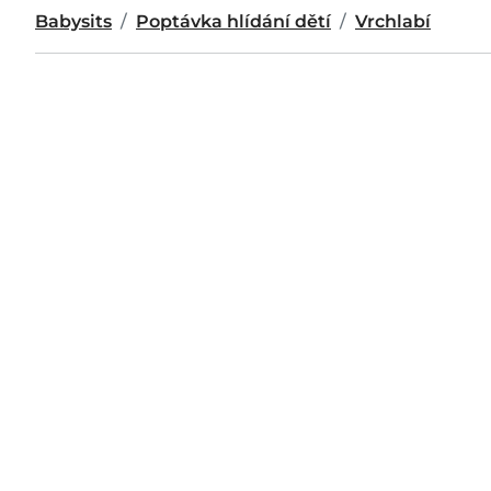
Babysits
Poptávka hlídání dětí
Vrchlabí