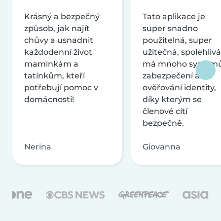
Krásný a bezpečný
Tato aplikace je
způsob, jak najít
super snadno
chůvy a usnadnit
použitelná, super
každodenní život
užitečná, spolehlivá
maminkám a
má mnoho systém
tatínkům, kteří
zabezpečení a
potřebují pomoc v
ověřování identity,
domácnosti!
díky kterým se
členové cítí
bezpečně.
Nerina
Giovanna