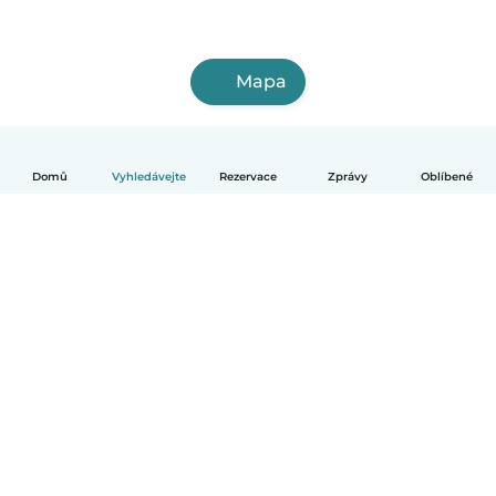
Mapa
Domů
Vyhledávejte
Rezervace
Zprávy
Oblíbené
Čeština
Jak to funguje
Pomoc
Podmínky a soukromí
Ceník
Údaje o společnosti
Babysits pro Firmy
Komunitní standardy