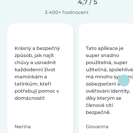
4,7 / 5
3 400+ hodnocení
Krásný a bezpečný
Tato aplikace je
způsob, jak najít
super snadno
chůvy a usnadnit
použitelná, super
každodenní život
užitečná, spolehlivá
maminkám a
má mnoho systém
tatínkům, kteří
zabezpečení a
potřebují pomoc v
ověřování identity,
domácnosti!
díky kterým se
členové cítí
bezpečně.
Nerina
Giovanna