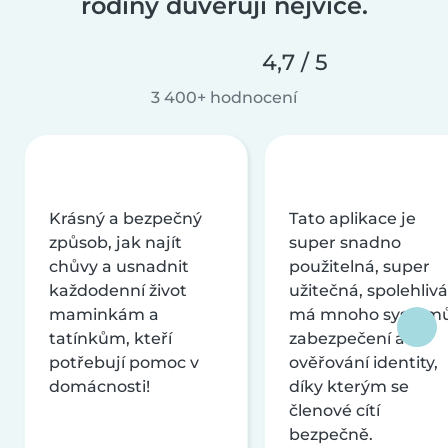
rodiny důvěřují nejvíce.
4,7 / 5
3 400+ hodnocení
Krásný a bezpečný
Tato aplikace je
způsob, jak najít
super snadno
chůvy a usnadnit
použitelná, super
každodenní život
užitečná, spolehlivá
maminkám a
má mnoho systém
tatínkům, kteří
zabezpečení a
potřebují pomoc v
ověřování identity,
domácnosti!
díky kterým se
členové cítí
bezpečně.