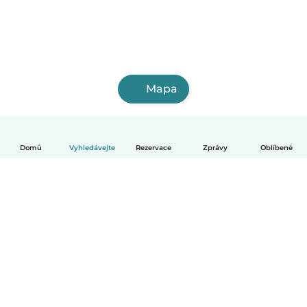
Mapa
Domů
Vyhledávejte
Rezervace
Zprávy
Oblíbené
Čeština
Jak to funguje
Pomoc
Podmínky a soukromí
Ceník
Údaje o společnosti
Babysits pro Firmy