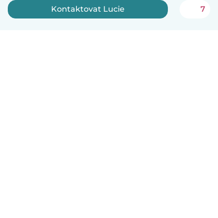
Kontaktovat Lucie
7
Čeština
Jak to funguje
Pomoc
Podmínky a soukromí
Ceník
Údaje o společnosti
Babysits pro Firmy
Komunitní standardy