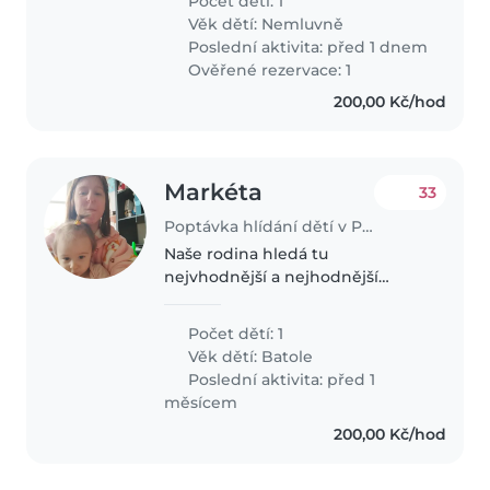
Počet dětí: 1
velmi energického, zvědavého a
Věk dětí:
Nemluvně
hravého 14měsíčního syna.
Poslední aktivita: před 1 dnem
Oceníme..
Ověřené rezervace: 1
200,00 Kč/hod
Markéta
33
Poptávka hlídání dětí v Praha
Naše rodina hledá tu
nejvhodnější a nejhodnější
chůvu která jde dětem
příkladem a není na ně zbrklá
Počet dětí: 1
aby měla ráda domácí mazlíčky a
Věk dětí:
Batole
dokázala se postarat o naší dceru
Poslední aktivita: před 1
která je na mě..
měsícem
200,00 Kč/hod