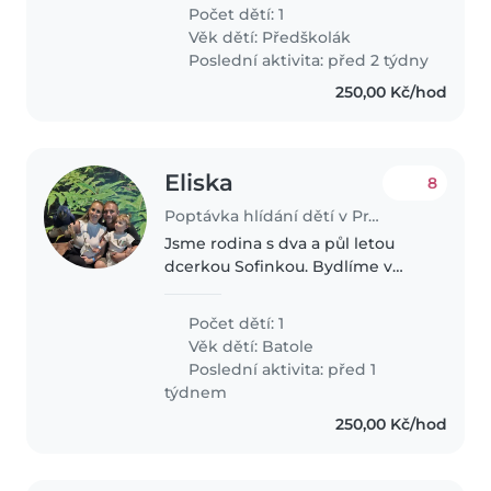
outside? If so, my son would love
Počet dětí: 1
to meet you.
Věk dětí:
Předškolák
Poslední aktivita: před 2 týdny
250,00 Kč/hod
Eliska
8
Poptávka hlídání dětí v Praha
Jsme rodina s dva a půl letou
dcerkou Sofinkou. Bydlíme v
bytě s předzahrádkou, kde si
Sofinka moc ráda hraje a tráví
Počet dětí: 1
většinu času. Je zvídavá, veselá a
Věk dětí:
Batole
aktivní holčička, která miluje..
Poslední aktivita: před 1
týdnem
250,00 Kč/hod