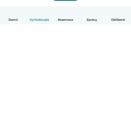
Domů
Vyhledávejte
Rezervace
Zprávy
Oblíbené
Čeština
Jak to funguje
Pomoc
Podmínky a soukromí
Ceník
Údaje o společnosti
Babysits pro Firmy
Komunitní standardy