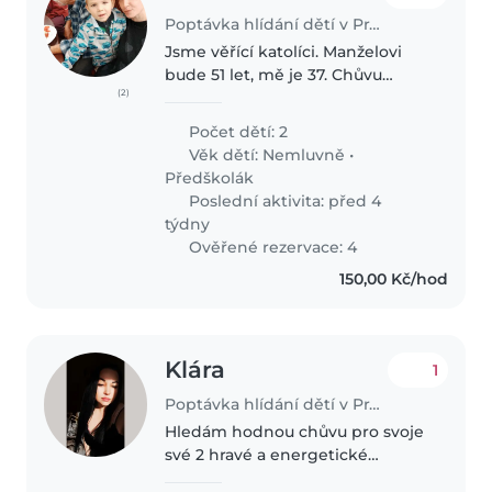
Poptávka hlídání dětí v Praha
Jsme věřící katolíci. Manželovi
bude 51 let, mě je 37. Chůvu
(2)
chceme pro Jonáše ( věk 3,45 ),
který chodí do školky. Neumí se
Počet dětí: 2
sám obléknout a obout. Ve
Věk dětí:
Nemluvně
•
volném čase si hraje se
Předškolák
stavebnicí..
Poslední aktivita: před 4
týdny
Ověřené rezervace: 4
150,00 Kč/hod
Klára
1
Poptávka hlídání dětí v Praha
Hledám hodnou chůvu pro svoje
své 2 hravé a energetické
chlapečky🙂