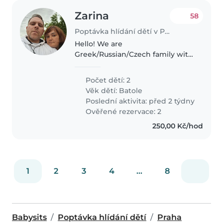
Zarina
58
Poptávka hlídání dětí v Praha
Hello! We are
Greek/Russian/Czech family with
2 boys currently relocating to
Prague. Our boys are 2.5 years
Počet dětí: 2
old, they are active, intelligent
Věk dětí:
Batole
and curious about the world
Poslední aktivita: před 2 týdny
with no special..
Ověřené rezervace: 2
250,00 Kč/hod
1
2
3
4
...
8
Babysits
Poptávka hlídání dětí
Praha