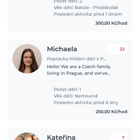
Počet dětí: 2
Prague, starting October 2026.
Věk dětí:
Batole
•
Předškolák
What we are looking for *
Poslední aktivita: před 1 dnem
English..
300,00 Kč/hod
Michaela
32
Poptávka hlídání dětí v Praha
Hello! We are a Czech family
living in Prague, and we've
recently welcomed our baby
boy, who is now 1 year old. We're
Počet dětí: 1
looking for a warm, reliable, and
Věk dětí:
Nemluvně
experienced English-speaking..
Poslední aktivita: před 6 dny
250,00 Kč/hod
Kateřina
7