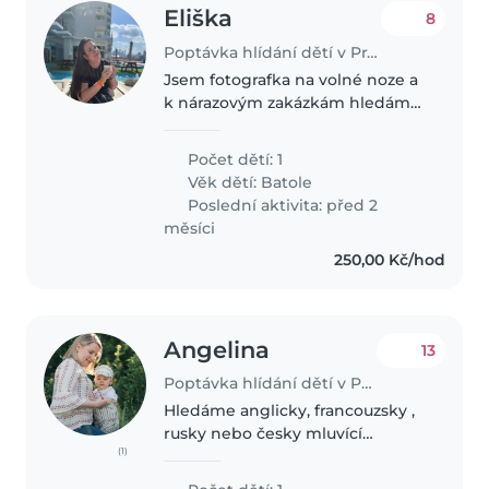
Eliška
8
Poptávka hlídání dětí v Praha
Jsem fotografka na volné noze a
k nárazovým zakázkám hledám
pomoc pro našeho tříleťáka,
který stále ještě rád spí po obědě
Počet dětí: 1
:)
Věk dětí:
Batole
Poslední aktivita: před 2
měsíci
250,00 Kč/hod
Angelina
13
Poptávka hlídání dětí v Praha
Hledáme anglicky, francouzsky ,
rusky nebo česky mluvící
(1)
chůvu/nanny, která se bude cítit
pohodlně pečovat o našeho