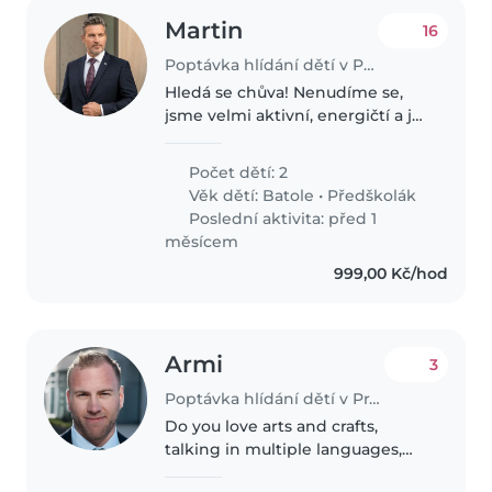
Martin
16
Poptávka hlídání dětí v Praha
Hledá se chůva! Nenudíme se,
jsme velmi aktivní, energičtí a je
stále sranda.
Počet dětí: 2
Věk dětí:
Batole
•
Předškolák
Poslední aktivita: před 1
měsícem
999,00 Kč/hod
Armi
3
Poptávka hlídání dětí v Praha
Do you love arts and crafts,
talking in multiple languages,
music, and running around