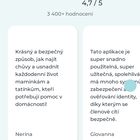
4,7 / 5
3 400+ hodnocení
Krásný a bezpečný
Tato aplikace je
způsob, jak najít
super snadno
chůvy a usnadnit
použitelná, super
každodenní život
užitečná, spolehlivá
maminkám a
má mnoho systém
tatínkům, kteří
zabezpečení a
potřebují pomoc v
ověřování identity,
domácnosti!
díky kterým se
členové cítí
bezpečně.
Nerina
Giovanna