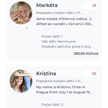
Markéta
23
Poptávka hlídání dětí v Praha
Jsme mladá, tříčlenná rodina. :-)
Alfréd se narodil v červenci 2024
(1)
a je to moc hodné miminko,
které prozkoumává svět a je
Počet dětí: 1
hodně aktivní. ze zdravotních
Věk dětí:
Nemluvně
důvodů bych nyní potrebovala..
Poslední aktivita: před 5 dny
250,00 Kč/hod
Kristina
20
Poptávka hlídání dětí v Praha
My name is Kristina. I'll be in
Prague from July 1 to August 15
with my two children (4 years
and 1.5 years old), and I'm
Počet dětí: 2
looking for some help during