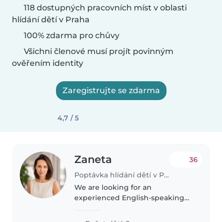
118 dostupných pracovních míst v oblasti
hlídání dětí v Praha
100% zdarma pro chůvy
Všichni členové musí projít povinným
ověřením identity
Zaregistrujte se zdarma
4,7 / 5
Zaneta
36
Poptávka hlídání dětí v Praha
We are looking for an
experienced English-speaking
teacher/nanny for our 2 children
on Fridays (8 a.m. - 4 p.m.) in