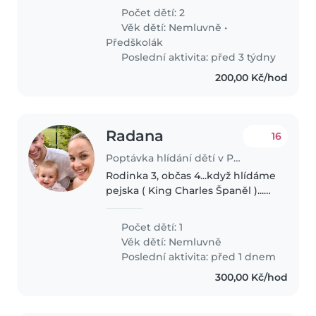
Počet dětí: 2
Věk dětí:
Nemluvně
•
Předškolák
Poslední aktivita: před 3 týdny
200,00 Kč/hod
Radana
16
Poptávka hlídání dětí v Praha
Rodinka 3, občas 4...když hlídáme
pejska ( King Charles Španěl )...
Vždycky jsme byli v jednom kole,
ale co máme Vojtíka, tak jedeme
Počet dětí: 1
na super power. Oba se snažíme
Věk dětí:
Nemluvně
pracovat, ale zároveň..
Poslední aktivita: před 1 dnem
300,00 Kč/hod