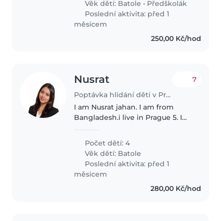
Věk dětí:
Batole
•
Předškolák
that time. Russian, English..
Poslední aktivita: před 1
měsícem
250,00 Kč/hod
Nusrat
7
Poptávka hlídání dětí v Praha
I am Nusrat jahan. I am from
Bangladesh.i live in Prague 5. I
have one son . He is 5 years old.i
have one sister. She have two
Počet dětí: 4
sons. I love my son and family
Věk dětí:
Batole
very much much.
Poslední aktivita: před 1
měsícem
280,00 Kč/hod