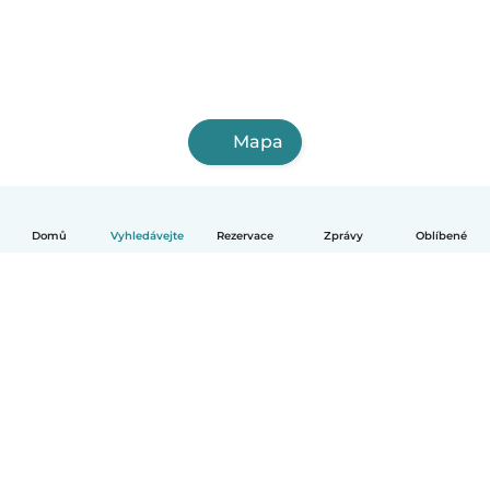
Mapa
Domů
Vyhledávejte
Rezervace
Zprávy
Oblíbené
Čeština
Jak to funguje
Pomoc
Podmínky a soukromí
Ceník
Údaje o společnosti
Babysits pro Firmy