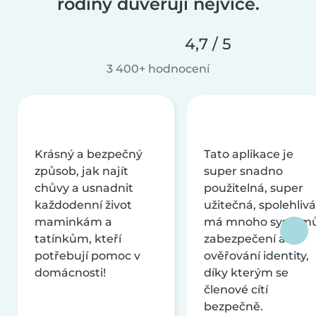
rodiny důvěřují nejvíce.
4,7 / 5
3 400+ hodnocení
Krásný a bezpečný
Tato aplikace je
způsob, jak najít
super snadno
chůvy a usnadnit
použitelná, super
každodenní život
užitečná, spolehlivá
maminkám a
má mnoho systém
tatínkům, kteří
zabezpečení a
potřebují pomoc v
ověřování identity,
domácnosti!
díky kterým se
členové cítí
bezpečně.