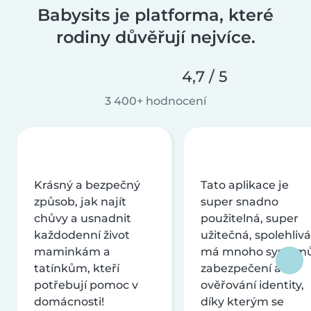
Babysits je platforma, které
rodiny důvěřují nejvíce.
4,7 / 5
3 400+ hodnocení
Krásný a bezpečný
Tato aplikace je
způsob, jak najít
super snadno
chůvy a usnadnit
použitelná, super
každodenní život
užitečná, spolehlivá
maminkám a
má mnoho systém
tatínkům, kteří
zabezpečení a
potřebují pomoc v
ověřování identity,
domácnosti!
díky kterým se