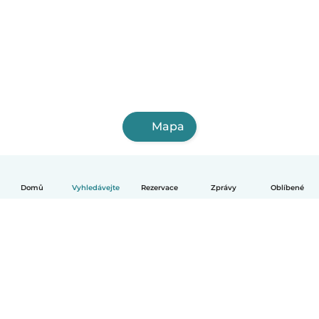
Mapa
Domů
Vyhledávejte
Rezervace
Zprávy
Oblíbené
Čeština
Jak to funguje
Pomoc
Podmínky a soukromí