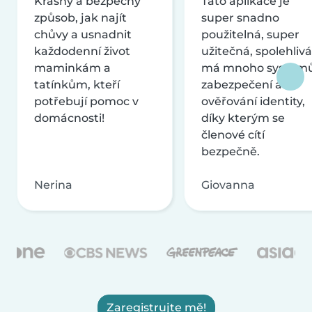
Krásný a bezpečný
Tato aplikace je
způsob, jak najít
super snadno
chůvy a usnadnit
použitelná, super
každodenní život
užitečná, spolehlivá
maminkám a
má mnoho systém
tatínkům, kteří
zabezpečení a
potřebují pomoc v
ověřování identity,
domácnosti!
díky kterým se
členové cítí
bezpečně.
Nerina
Giovanna
Zaregistrujte mě!