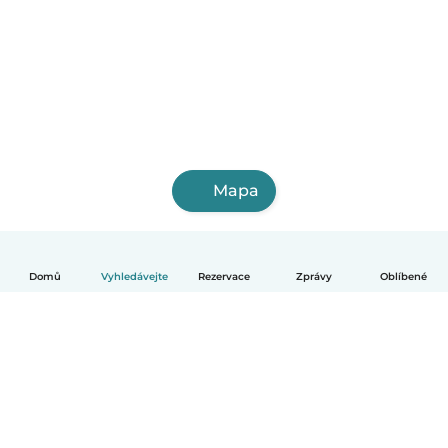
Mapa
Domů
Vyhledávejte
Rezervace
Zprávy
Oblíbené
Čeština
Jak to funguje
Pomoc
Podmínky a soukromí