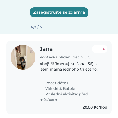
Zaregistrujte se zdarma
4,7 / 5
Jana
6
Poptávka hlídání dětí v Jirkov
Ahoj! 👋 Jmenuji se Jana (36) a
jsem máma jednoho tříletého
rošťáka 👦💛 Bydlíme v Jirkově a
hledáme parťačku (nebo
Počet dětí: 1
parťáka!) – prostě někoho
Věk dětí:
Batole
milého, kdo má vztah k dětem a
Poslední aktivita: před 1
mohl by..
měsícem
120,00 Kč/hod