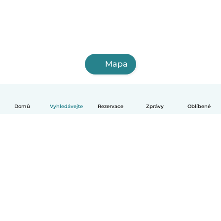
Mapa
Domů
Vyhledávejte
Rezervace
Zprávy
Oblíbené
Čeština
Jak to funguje
Pomoc
Podmínky a soukromí
Ceník
Údaje o společnosti
Babysits pro Firmy