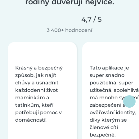
rodiny důvěřují nejvíce.
4,7 / 5
3 400+ hodnocení
Krásný a bezpečný
Tato aplikace je
způsob, jak najít
super snadno
chůvy a usnadnit
použitelná, super
každodenní život
užitečná, spolehlivá
maminkám a
má mnoho systém
tatínkům, kteří
zabezpečení a
potřebují pomoc v
ověřování identity,
domácnosti!
díky kterým se
členové cítí
bezpečně.