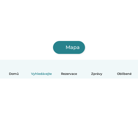
Mapa
Domů
Vyhledávejte
Rezervace
Zprávy
Oblíbené
Čeština
Jak to funguje
Pomoc
Podmínky a soukromí
Ceník
Údaje o společnosti
Babysits pro Firmy