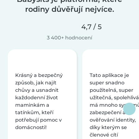
rodiny důvěřují nejvíce.
4,7 / 5
3 400+ hodnocení
Krásný a bezpečný
Tato aplikace je
způsob, jak najít
super snadno
chůvy a usnadnit
použitelná, super
každodenní život
užitečná, spolehlivá
maminkám a
má mnoho systém
tatínkům, kteří
zabezpečení a
potřebují pomoc v
ověřování identity,
domácnosti!
díky kterým se
členové cítí