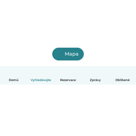
Mapa
Domů
Vyhledávejte
Rezervace
Zprávy
Oblíbené
Čeština
Jak to funguje
Pomoc
Podmínky a soukromí