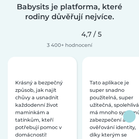
Babysits je platforma, které
rodiny důvěřují nejvíce.
4,7 / 5
3 400+ hodnocení
Krásný a bezpečný
Tato aplikace je
způsob, jak najít
super snadno
chůvy a usnadnit
použitelná, super
každodenní život
užitečná, spolehlivá
maminkám a
má mnoho systém
tatínkům, kteří
zabezpečení a
potřebují pomoc v
ověřování identity,
domácnosti!
díky kterým se