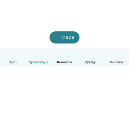
Mapa
Domů
Vyhledávejte
Rezervace
Zprávy
Oblíbené
Čeština
Jak to funguje
Pomoc
Podmínky a soukromí
Ceník
Údaje o společnosti
Babysits pro Firmy