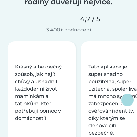
rodiny důvěřují nejvíce.
4,7 / 5
3 400+ hodnocení
Krásný a bezpečný
Tato aplikace je
způsob, jak najít
super snadno
chůvy a usnadnit
použitelná, super
každodenní život
užitečná, spolehlivá
maminkám a
má mnoho systém
tatínkům, kteří
zabezpečení a
potřebují pomoc v
ověřování identity,
domácnosti!
díky kterým se
členové cítí
bezpečně.