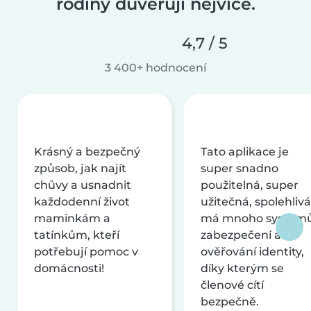
rodiny důvěřují nejvíce.
4,7 / 5
3 400+ hodnocení
Krásný a bezpečný
Tato aplikace je
způsob, jak najít
super snadno
chůvy a usnadnit
použitelná, super
každodenní život
užitečná, spolehlivá
maminkám a
má mnoho systém
tatínkům, kteří
zabezpečení a
potřebují pomoc v
ověřování identity,
domácnosti!
díky kterým se
členové cítí
bezpečně.