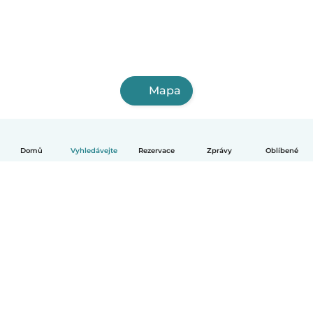
Mapa
Domů
Vyhledávejte
Rezervace
Zprávy
Oblíbené
Čeština
Jak to funguje
Pomoc
Podmínky a soukromí
Ceník
Údaje o společnosti
Babysits pro Firmy